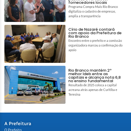
fornecedores locais
Programa Compra Mais Rio Branco
digitaliza o cadastro de empresas,
amplia a transparência
Círio de Nazaré contará
com apoio da Prefeitura de
Rio Branco
Encontro entre o prefeito e a comissão
organizadora marcou a confirmação do
apoio
Rio Branco mantém 2º
melhor Ideb entre as
capitais e alcança nota 6,8
no ensino fundamental
Resultado de 2025 coloca a capital
acreana atrás apenas de Curitiba e
Teresina
A Prefeitura
O Prefeito