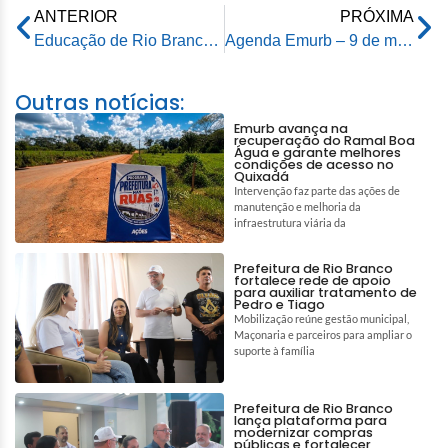
ANTERIOR
PRÓXIMA
Educação de Rio Branco alinha protocolo de segurança com gestores e agentes de portaria antes do retorno às aulas
Agenda Emurb – 9 de maio de 2026
Outras notícias:
Emurb avança na
recuperação do Ramal Boa
Água e garante melhores
condições de acesso no
Quixadá
Intervenção faz parte das ações de
manutenção e melhoria da
infraestrutura viária da
Prefeitura de Rio Branco
fortalece rede de apoio
para auxiliar tratamento de
Pedro e Tiago
Mobilização reúne gestão municipal,
Maçonaria e parceiros para ampliar o
suporte à família
Prefeitura de Rio Branco
lança plataforma para
modernizar compras
públicas e fortalecer