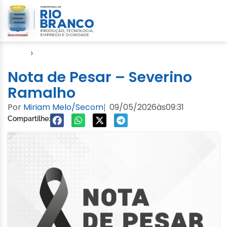
Início
›
Notícias
Nota de Pesar – Severino
Ramalho
Por
Miriam Melo/Secom
09/05/2026
às
09:31
|
Compartilhe: