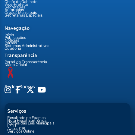
Chefe de Gabinete
Vice-Prefeito
Secretarias
Autarquias
Órgãos Municipais
Secretarias Especiais
Navegação
Início
Publicações
Notícias
Portais
Sistemas Administrativos
Ouvidoria
Transparência
Portal da Transparência
Diário Oficial
Redes Sociais
Serviços
Resultado de Exames
Nota Fiscal Eletrônica
Portais das Leis Municipais
IPTU
Avisos CPL
Serviços Online