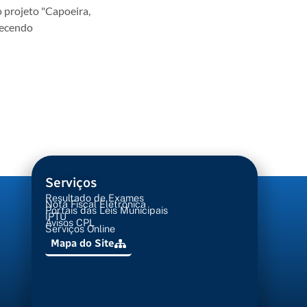
o projeto "Capoeira,
lecendo
Serviços
Resultado de Exames
Nota Fiscal Eletrônica
Portais das Leis Municipais
IPTU
Avisos CPL
Serviços Online
Mapa do Site