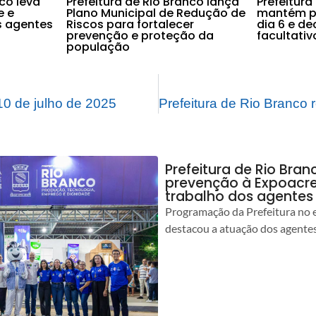
nco leva
Prefeitura de Rio Branco lança
Prefeitura
e e
Plano Municipal de Redução de
mantém po
s agentes
Riscos para fortalecer
dia 6 e d
prevenção e proteção da
facultati
população
0 de julho de 2025
Prefeitura de Rio Bran
prevenção à Expoacre
trabalho dos agentes
Programação da Prefeitura no 
destacou a atuação dos agente