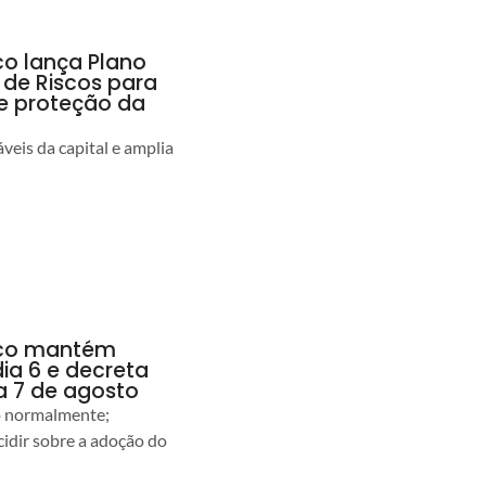
co lança Plano
 de Riscos para
 e proteção da
veis da capital e amplia
anco mantém
dia 6 e decreta
a 7 de agosto
ão normalmente;
idir sobre a adoção do