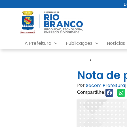
D
A Prefeitura
Publicações
Notícias
Início
›
Notícias
Nota de 
Por
Secom Prefeitura
|
Compartilhe: