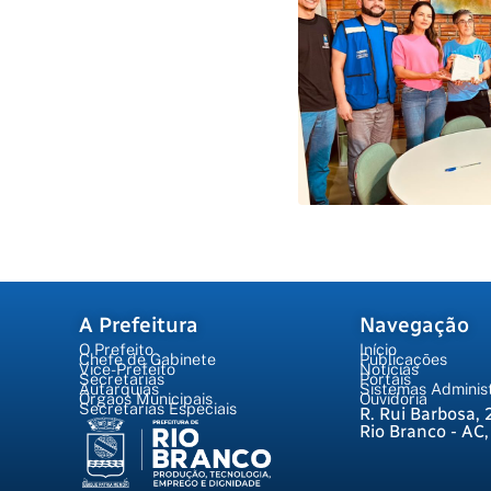
A Prefeitura
Navegação
O Prefeito
Início
Chefe de Gabinete
Publicações
Vice-Prefeito
Notícias
Secretarias
Portais
Autarquias
Sistemas Administ
Órgãos Municipais
Ouvidoria
Secretarias Especiais
R. Rui Barbosa, 
Rio Branco - AC