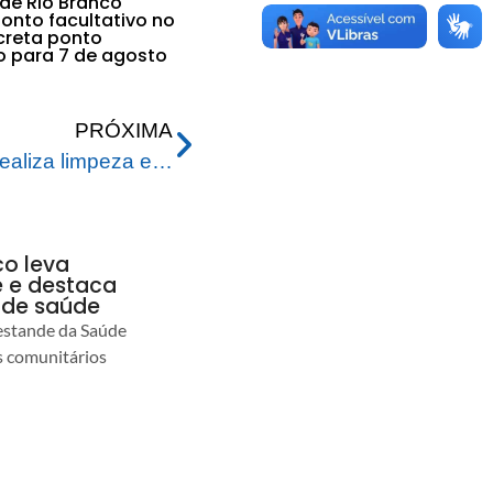
 de Rio Branco
nto facultativo no
ecreta ponto
vo para 7 de agosto
PRÓXIMA
Prefeitura de Rio Branco realiza limpeza e desobstrução no Complexo da Cigana
co leva
 e destaca
 de saúde
estande da Saúde
s comunitários