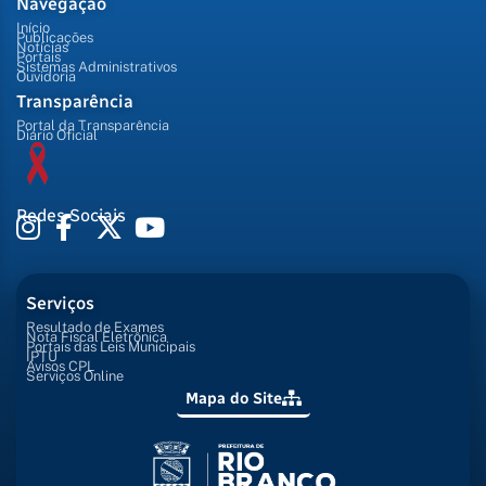
Navegação
Início
Publicações
Notícias
Portais
Sistemas Administrativos
Ouvidoria
Transparência
Portal da Transparência
Diário Oficial
Redes Sociais
Serviços
Resultado de Exames
Nota Fiscal Eletrônica
Portais das Leis Municipais
IPTU
Avisos CPL
Serviços Online
Mapa do Site