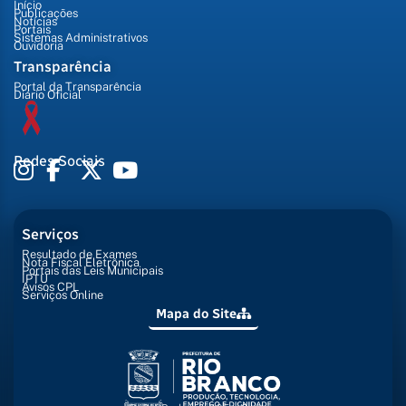
Início
Publicações
Notícias
Portais
Sistemas Administrativos
Ouvidoria
Transparência
Portal da Transparência
Diário Oficial
Redes Sociais
Serviços
Resultado de Exames
Nota Fiscal Eletrônica
Portais das Leis Municipais
IPTU
Avisos CPL
Serviços Online
Mapa do Site