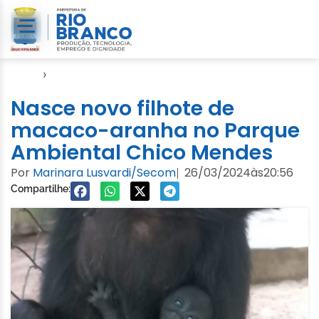
Início
›
Notícias
Nasce novo filhote de
macaco-aranha no Parque
Ambiental Chico Mendes
Por
Marinara Lusvardi/Secom
26/03/2024
às
20:56
|
Compartilhe: