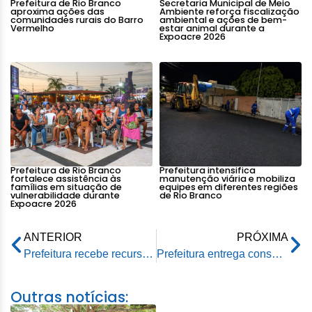
Prefeitura de Rio Branco
Secretaria Municipal de Meio
aproxima ações das
Ambiente reforça fiscalização
comunidades rurais do Barro
ambiental e ações de bem-
Vermelho
estar animal durante a
Expoacre 2026
Prefeitura de Rio Branco
Prefeitura intensifica
fortalece assistência às
manutenção viária e mobiliza
famílias em situação de
equipes em diferentes regiões
vulnerabilidade durante
de Rio Branco
Expoacre 2026
ANTERIOR
PRÓXIMA
Prefeitura recebe recurso de emenda parlamentar para melhoria da Casa Rosa Mulher
Prefeitura entrega consultório móvel para atendimento de pessoas em situação de rua
Outras notícias: