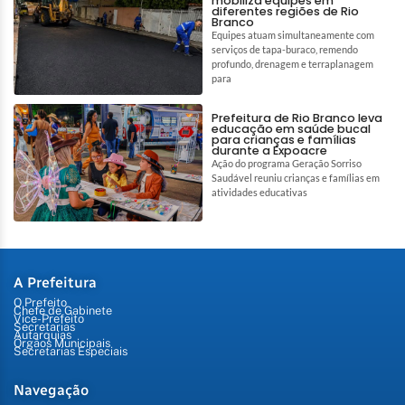
mobiliza equipes em
diferentes regiões de Rio
Branco
Equipes atuam simultaneamente com
serviços de tapa-buraco, remendo
profundo, drenagem e terraplanagem
para
Prefeitura de Rio Branco leva
educação em saúde bucal
para crianças e famílias
durante a Expoacre
Ação do programa Geração Sorriso
Saudável reuniu crianças e famílias em
atividades educativas
A Prefeitura
O Prefeito
Chefe de Gabinete
Vice-Prefeito
Secretarias
Autarquias
Órgãos Municipais
Secretarias Especiais
Navegação