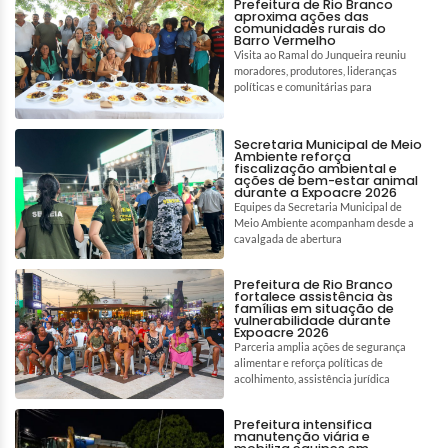
Prefeitura de Rio Branco
aproxima ações das
comunidades rurais do
Barro Vermelho
Visita ao Ramal do Junqueira reuniu
moradores, produtores, lideranças
políticas e comunitárias para
Secretaria Municipal de Meio
Ambiente reforça
fiscalização ambiental e
ações de bem-estar animal
durante a Expoacre 2026
Equipes da Secretaria Municipal de
Meio Ambiente acompanham desde a
cavalgada de abertura
Prefeitura de Rio Branco
fortalece assistência às
famílias em situação de
vulnerabilidade durante
Expoacre 2026
Parceria amplia ações de segurança
alimentar e reforça políticas de
acolhimento, assistência jurídica
Prefeitura intensifica
manutenção viária e