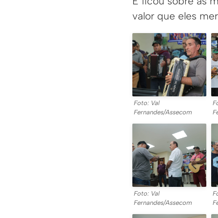
E ficou sobre as 
valor que eles mer
Foto: Val
F
Fernandes/Assecom
F
Foto: Val
F
Fernandes/Assecom
F