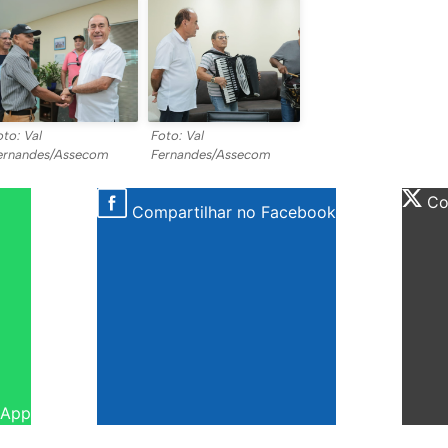
oto: Val
Foto: Val
ernandes/Assecom
Fernandes/Assecom
Com
Compartilhar no Facebook
sApp