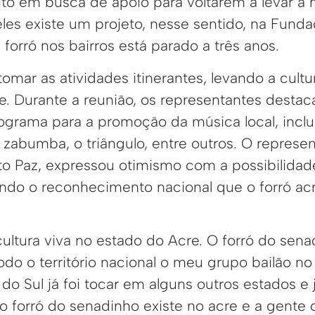
ito em busca de apoio para voltarem a levar a
les existe um projeto, nesse sentido, na Funda
 forró nos bairros está parado a três anos.
omar as atividades itinerantes, levando a cultu
. Durante a reunião, os representantes destac
ograma para a promoção da música local, incl
 zabumba, o triângulo, entre outros. O represe
o Paz, expressou otimismo com a possibilidad
ndo o reconhecimento nacional que o forró ac
ltura viva no estado do Acre. O forró do sena
o o território nacional o meu grupo bailão no s
do Sul já foi tocar em alguns outros estados e j
 o forró do senadinho existe no acre e a gente