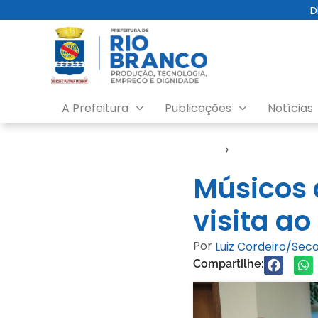
D
A Prefeitura
Publicações
Notícias
Início
›
Gabinete
Músicos 
visita a
Por
Luiz Cordeiro/Se
Compartilhe: