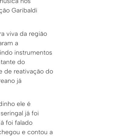
 música nos
ção Garibaldi
ra viva da região
aram a
uindo instrumentos
ntante do
e de reativação do
reano já
dinho ele é
eringal já foi
á foi falado
 chegou e contou a