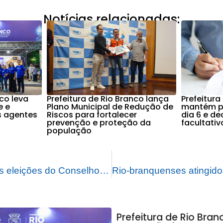
Notícias relacionadas:
nco leva
Prefeitura de Rio Branco lança
Prefeitura
e e
Plano Municipal de Redução de
mantém po
s agentes
Riscos para fortalecer
dia 6 e d
prevenção e proteção da
facultati
população
Resultado final das eleições do Conselho Municipal de Saúde para o triênio 2024/2027
Prefeitura de Rio Bran