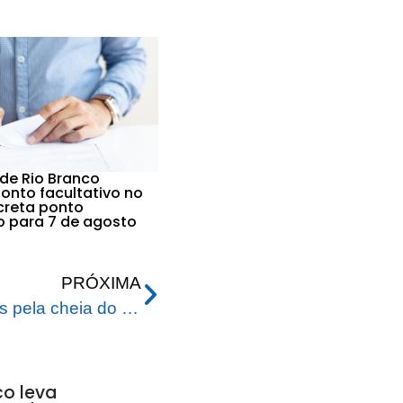
 de Rio Branco
nto facultativo no
ecreta ponto
vo para 7 de agosto
PRÓXIMA
Rio-branquenses atingidos pela cheia do Rio Acre já podem solicitar saque do FGTS emergencial
co leva