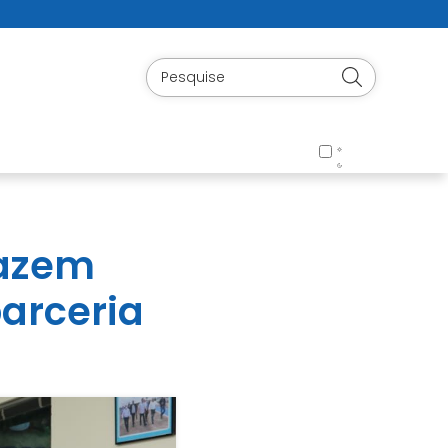
fazem
parceria