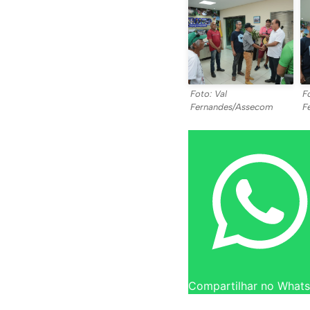
Foto: Val
F
Fernandes/Assecom
F
Compartilhar no What