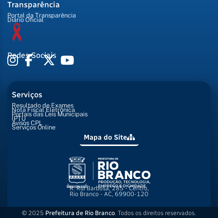
Transparência
Portal da Transparência
Diário Oficial
Redes Sociais
Serviços
Resultado de Exames
Nota Fiscal Eletrônica
Portais das Leis Municipais
IPTU
Avisos CPL
Serviços Online
Mapa do Site
R. Rui Barbosa, 285 - Centro,
Rio Branco - AC, 69900-120
© 2025
Prefeitura de Rio Branco
. Todos os direitos reservados.