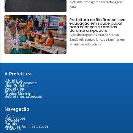
profundo, drenagem e terraplanagem
para
Prefeitura de Rio Branco leva
educação em saúde bucal
para crianças e famílias
durante a Expoacre
Ação do programa Geração Sorriso
Saudável reuniu crianças e famílias em
atividades educativas
A Prefeitura
O Prefeito
Chefe de Gabinete
Vice-Prefeito
Secretarias
Autarquias
Órgãos Municipais
Secretarias Especiais
Navegação
Início
Publicações
Notícias
Portais
Sistemas Administrativos
Ouvidoria