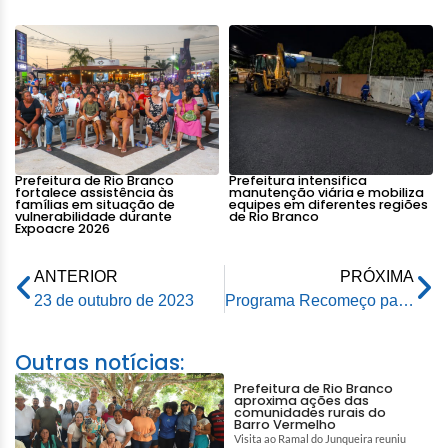
Prefeitura de Rio Branco
Prefeitura intensifica
fortalece assistência às
manutenção viária e mobiliza
famílias em situação de
equipes em diferentes regiões
vulnerabilidade durante
de Rio Branco
Expoacre 2026
ANTERIOR
PRÓXIMA
23 de outubro de 2023
Programa Recomeço para as Famílias inicia entrega dos mais de 17 mil itens a atingidos pela cheia
Outras notícias:
Prefeitura de Rio Branco
aproxima ações das
comunidades rurais do
Barro Vermelho
Visita ao Ramal do Junqueira reuniu