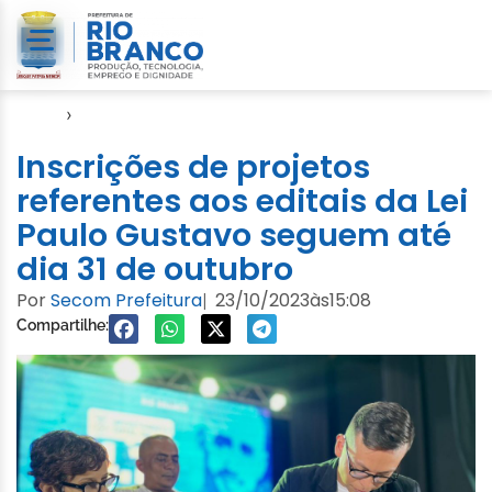
Início
›
FGB
Inscrições de projetos
referentes aos editais da Lei
Paulo Gustavo seguem até
dia 31 de outubro
Por
Secom Prefeitura
23/10/2023
às
15:08
|
Compartilhe: