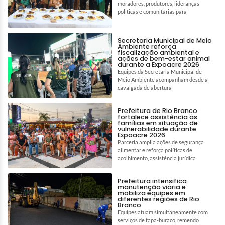
moradores, produtores, lideranças
políticas e comunitárias para
Secretaria Municipal de Meio
Ambiente reforça
fiscalização ambiental e
ações de bem-estar animal
durante a Expoacre 2026
Equipes da Secretaria Municipal de
Meio Ambiente acompanham desde a
cavalgada de abertura
Prefeitura de Rio Branco
fortalece assistência às
famílias em situação de
vulnerabilidade durante
Expoacre 2026
Parceria amplia ações de segurança
alimentar e reforça políticas de
acolhimento, assistência jurídica
Prefeitura intensifica
manutenção viária e
mobiliza equipes em
diferentes regiões de Rio
Branco
Equipes atuam simultaneamente com
serviços de tapa-buraco, remendo