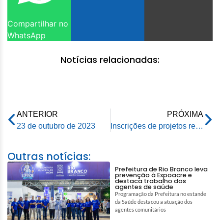
Compartilhar no
WhatsApp
Notícias relacionadas:
ANTERIOR
PRÓXIMA
23 de outubro de 2023
Inscrições de projetos referentes aos editais da Lei Paulo Gustavo seguem até dia 31 de outubro
Outras notícias:
Prefeitura de Rio Branco leva
prevenção à Expoacre e
destaca trabalho dos
agentes de saúde
Programação da Prefeitura no estande
da Saúde destacou a atuação dos
agentes comunitários