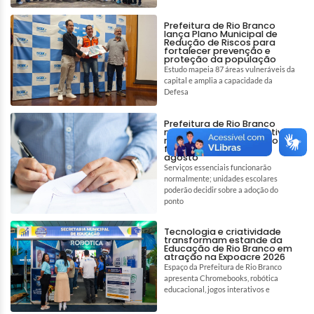
Prefeitura de Rio Branco
lança Plano Municipal de
Redução de Riscos para
fortalecer prevenção e
proteção da população
Estudo mapeia 87 áreas vulneráveis da
capital e amplia a capacidade da
Defesa
Prefeitura de Rio Branco
mantém ponto facultativo
no dia 6 e decreta ponto
facultativo para 7 de
agosto
Serviços essenciais funcionarão
normalmente; unidades escolares
poderão decidir sobre a adoção do
ponto
Tecnologia e criatividade
transformam estande da
Educação de Rio Branco em
atração na Expoacre 2026
Espaço da Prefeitura de Rio Branco
apresenta Chromebooks, robótica
educacional, jogos interativos e