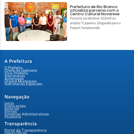
Prefeitura de Rio Branco
oficializa parceria com o
Centro Cultural Novarese
Parceria vai destinar 52,8 mil ao
projeto "Capoeira, Gingando para o
Futuro", fortalecendo
A Prefeitura
O Prefeito
Chefe de Gabinete
Vice-Prefeito
Secretarias
Autarquias
Órgãos Municipais
Secretarias Especiais
Navegação
Início
Publicações
Notícias
Portais
Sistemas Administrativos
Ouvidoria
Transparência
Portal da Transparência
Diário Oficial