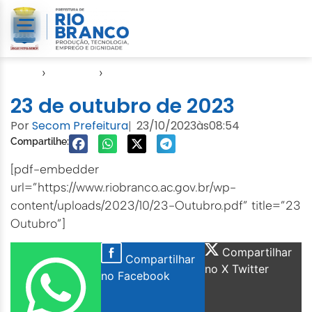
Início
›
Agendas
›
Agenda Cuidados com a Cidade
23 de outubro de 2023
Por
Secom Prefeitura
23/10/2023
às
08:54
|
Compartilhe:
[pdf-embedder
url=”https://www.riobranco.ac.gov.br/wp-
content/uploads/2023/10/23-Outubro.pdf” title=”23
Outubro”]
Compartilhar
Compartilhar
no X Twitter
no Facebook