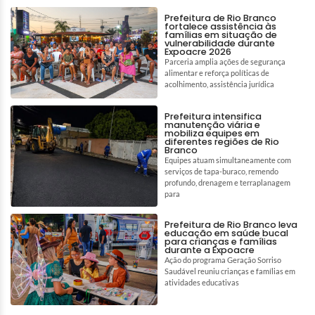
Prefeitura de Rio Branco
fortalece assistência às
famílias em situação de
vulnerabilidade durante
Expoacre 2026
Parceria amplia ações de segurança
alimentar e reforça políticas de
acolhimento, assistência jurídica
Prefeitura intensifica
manutenção viária e
mobiliza equipes em
diferentes regiões de Rio
Branco
Equipes atuam simultaneamente com
serviços de tapa-buraco, remendo
profundo, drenagem e terraplanagem
para
Prefeitura de Rio Branco leva
educação em saúde bucal
para crianças e famílias
durante a Expoacre
Ação do programa Geração Sorriso
Saudável reuniu crianças e famílias em
atividades educativas