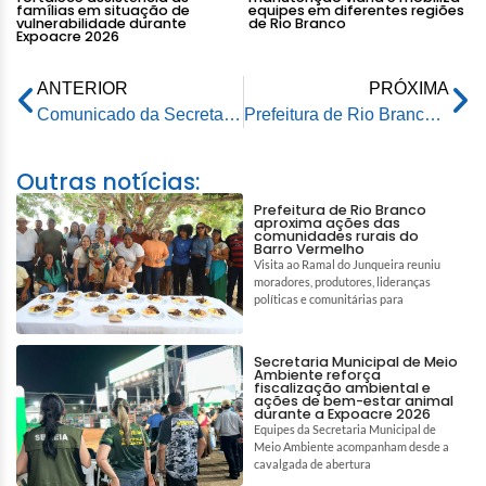
famílias em situação de
equipes em diferentes regiões
vulnerabilidade durante
de Rio Branco
Expoacre 2026
ANTERIOR
PRÓXIMA
Comunicado da Secretaria Municipal de Educação
Prefeitura de Rio Branco recebe de empresários dos transportes, 260 cestas básicas para vítimas da enchente
Outras notícias:
Prefeitura de Rio Branco
aproxima ações das
comunidades rurais do
Barro Vermelho
Visita ao Ramal do Junqueira reuniu
moradores, produtores, lideranças
políticas e comunitárias para
Secretaria Municipal de Meio
Ambiente reforça
fiscalização ambiental e
ações de bem-estar animal
durante a Expoacre 2026
Equipes da Secretaria Municipal de
Meio Ambiente acompanham desde a
cavalgada de abertura