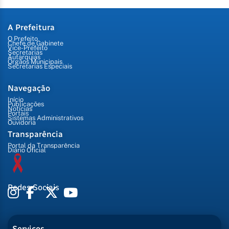
A Prefeitura
O Prefeito
Chefe de Gabinete
Vice-Prefeito
Secretarias
Autarquias
Órgãos Municipais
Secretarias Especiais
Navegação
Início
Publicações
Notícias
Portais
Sistemas Administrativos
Ouvidoria
Transparência
Portal da Transparência
Diário Oficial
Redes Sociais
Serviços