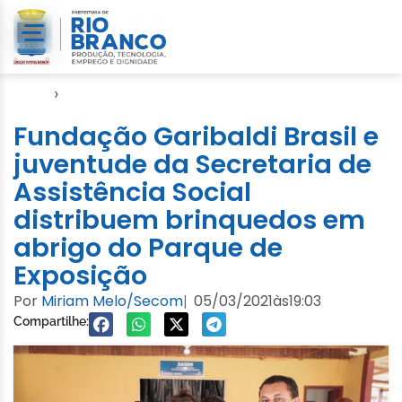
Início
›
Assistência Social
Fundação Garibaldi Brasil e
juventude da Secretaria de
Assistência Social
distribuem brinquedos em
abrigo do Parque de
Exposição
Por
Miriam Melo/Secom
05/03/2021
às
19:03
|
Compartilhe: