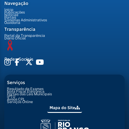
Navegação
Início
Publicações
Notícias
Portais
Sistemas Administrativos
Ouvidoria
Transparência
Portal da Transparência
Diário Oficial
Redes Sociais
Serviços
Resultado de Exames
Nota Fiscal Eletrônica
Portais das Leis Municipais
IPTU
Avisos CPL
Serviços Online
Mapa do Site