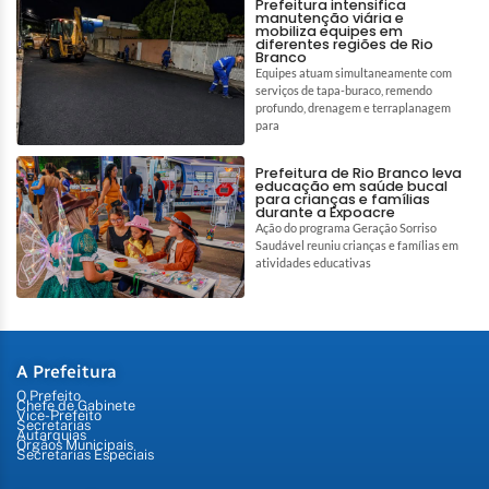
Prefeitura intensifica
manutenção viária e
mobiliza equipes em
diferentes regiões de Rio
Branco
Equipes atuam simultaneamente com
serviços de tapa-buraco, remendo
profundo, drenagem e terraplanagem
para
Prefeitura de Rio Branco leva
educação em saúde bucal
para crianças e famílias
durante a Expoacre
Ação do programa Geração Sorriso
Saudável reuniu crianças e famílias em
atividades educativas
A Prefeitura
O Prefeito
Chefe de Gabinete
Vice-Prefeito
Secretarias
Autarquias
Órgãos Municipais
Secretarias Especiais