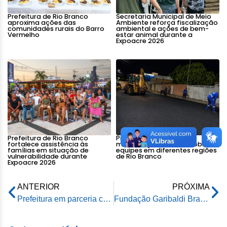
Prefeitura de Rio Branco
Secretaria Municipal de Meio
aproxima ações das
Ambiente reforça fiscalização
comunidades rurais do Barro
ambiental e ações de bem-
Vermelho
estar animal durante a
Expoacre 2026
Prefeitura de Rio Branco
Prefeitura intensifica
fortalece assistência às
manutenção viária e mobiliza
famílias em situação de
equipes em diferentes regiões
vulnerabilidade durante
de Rio Branco
Expoacre 2026
ANTERIOR
PRÓXIMA
Prefeitura em parceria com o Banco do Brasil lança plataforma para facilitar o pagamento do IPTU
Fundação Garibaldi Brasil e juventude da Secretaria de Assistência Social distribuem brinquedos em abrigo do Parque de Exposição