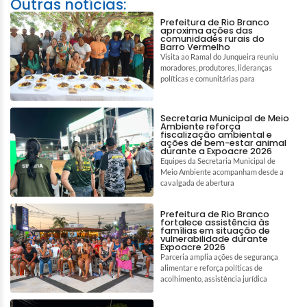
Outras notícias:
Prefeitura de Rio Branco
aproxima ações das
comunidades rurais do
Barro Vermelho
Visita ao Ramal do Junqueira reuniu
moradores, produtores, lideranças
políticas e comunitárias para
Secretaria Municipal de Meio
Ambiente reforça
fiscalização ambiental e
ações de bem-estar animal
durante a Expoacre 2026
Equipes da Secretaria Municipal de
Meio Ambiente acompanham desde a
cavalgada de abertura
Prefeitura de Rio Branco
fortalece assistência às
famílias em situação de
vulnerabilidade durante
Expoacre 2026
Parceria amplia ações de segurança
alimentar e reforça políticas de
acolhimento, assistência jurídica