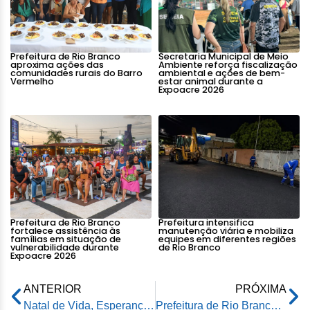
Prefeitura de Rio Branco
Secretaria Municipal de Meio
aproxima ações das
Ambiente reforça fiscalização
comunidades rurais do Barro
ambiental e ações de bem-
Vermelho
estar animal durante a
Expoacre 2026
Prefeitura de Rio Branco
Prefeitura intensifica
fortalece assistência às
manutenção viária e mobiliza
famílias em situação de
equipes em diferentes regiões
vulnerabilidade durante
de Rio Branco
Expoacre 2026
ANTERIOR
PRÓXIMA
Natal de Vida, Esperança e Dignidade 2025 encanta moradores e movimenta a Praça da Revolução
Prefeitura de Rio Branco participa do X Congresso de Ciência e Tecnologia do IFAC apresentando o 2º Inventário de Emissão de Gases de Efeito Estufa