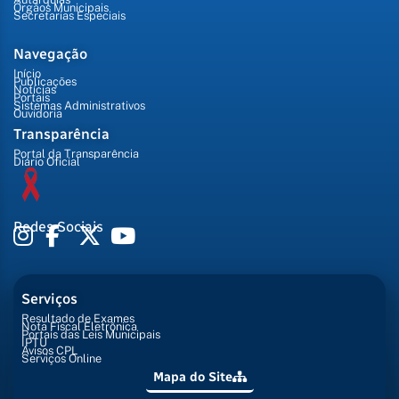
Órgãos Municipais
Secretarias Especiais
Navegação
Início
Publicações
Notícias
Portais
Sistemas Administrativos
Ouvidoria
Transparência
Portal da Transparência
Diário Oficial
Redes Sociais
Serviços
Resultado de Exames
Nota Fiscal Eletrônica
Portais das Leis Municipais
IPTU
Avisos CPL
Serviços Online
Mapa do Site