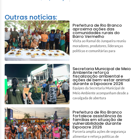
Outras notícias:
Prefeitura de Rio Branco
aproxima ações das
comunidades rurais do
Barro Vermelho
Visita ao Ramal do Junqueira reuniu
moradores, produtores, lideranças
políticas e comunitárias para
Secretaria Municipal de Meio
Ambiente reforça
fiscalização ambiental e
ações de bem-estar animal
durante a Expoacre 2026
Equipes da Secretaria Municipal de
Meio Ambiente acompanham desde a
cavalgada de abertura
Prefeitura de Rio Branco
fortalece assistência às
famílias em situação de
vulnerabilidade durante
Expoacre 2026
Parceria amplia ações de segurança
alimentar e reforça políticas de