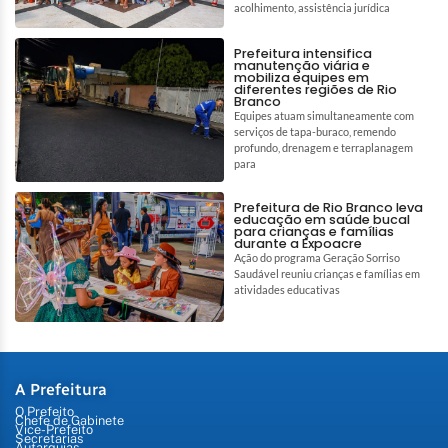
acolhimento, assistência jurídica
Prefeitura intensifica
manutenção viária e
mobiliza equipes em
diferentes regiões de Rio
Branco
Equipes atuam simultaneamente com
serviços de tapa-buraco, remendo
profundo, drenagem e terraplanagem
para
Prefeitura de Rio Branco leva
educação em saúde bucal
para crianças e famílias
durante a Expoacre
Ação do programa Geração Sorriso
Saudável reuniu crianças e famílias em
atividades educativas
A Prefeitura
O Prefeito
Chefe de Gabinete
Vice-Prefeito
Secretarias
Autarquias