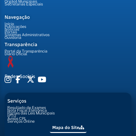
Órgãos Municipais
Secretarias Especiais
Navegação
Início
Publicações
Notícias
Portais
Sistemas Administrativos
Ouvidoria
Transparência
Portal da Transparência
Diário Oficial
Redes Sociais
Serviços
Resultado de Exames
Nota Fiscal Eletrônica
Portais das Leis Municipais
IPTU
Avisos CPL
Serviços Online
Mapa do Site