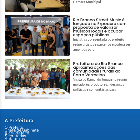
Câmara Municipal
Rio Branco Street Music é
lançado na Expoacre com
proposta de valorizar
músicos locais e ocupar
espaços públicos
Iniciativa apresentada ao prefeito
reúne artistas e parceiros e poderá ser
ampliada para
Prefeitura de Rio Branco
aproxima ações das
comunidades rurais do
Barro Vermelho
Visita ao Ramal do Junqueira reuniu
moradores, produtores, lideranças
políticas e comunitárias para
A Prefeitura
O Prefeito
Chefe de Gabinete
Vice-Prefeito
Secretarias
Autarquias