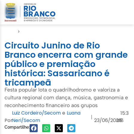
Início
›
FGB
Circuito Junino de Rio
Branco encerra com grande
público e premiação
histórica: Sassaricano é
tricampeã
Festa popular lota o quadrilhodromo e valoriza a
cultura regional com dança, música, gastronomia e
reconhecimento financeiro aos grupos
Luiz Cordeiro/Secom
e
Luana
15:3
|
Por
Neri/Secom
23/06/2025
às
8
Compartilhe: