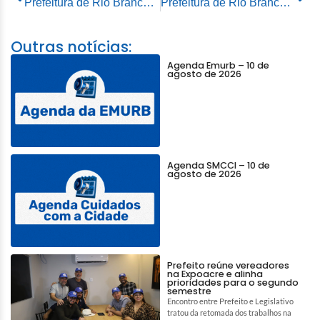
Prefeitura de Rio Branco confirma pagamento de junho para próxima quarta-feira, 25
Prefeitura de Rio Branco realiza entrega de agasalhos para pessoas em situação de rua
Outras notícias:
Agenda Emurb – 10 de
agosto de 2026
Agenda SMCCI – 10 de
agosto de 2026
Prefeito reúne vereadores
na Expoacre e alinha
prioridades para o segundo
semestre
Encontro entre Prefeito e Legislativo
tratou da retomada dos trabalhos na