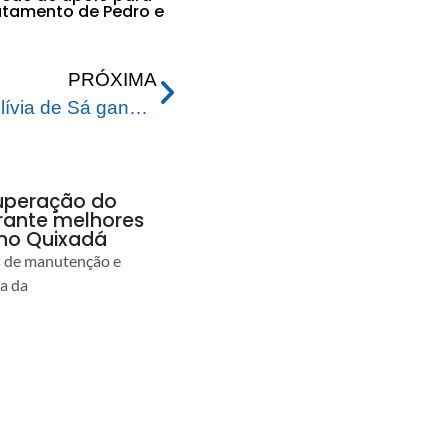
ratamento de Pedro e
PRÓXIMA
Alunos da Escola Maria Olívia de Sá ganham playground totalmente revitalizado pela prefeitura de Rio Branco
uperação do
rante melhores
no Quixadá
s de manutenção e
ia da