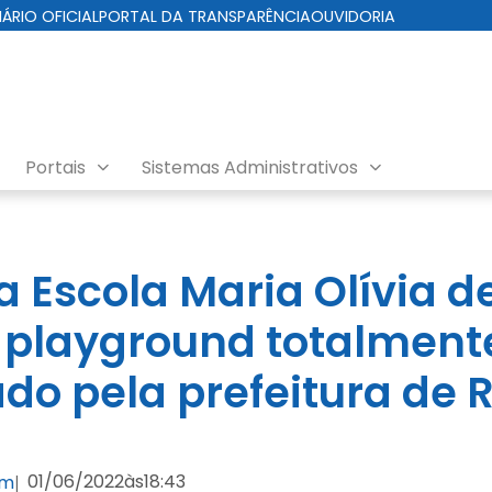
IÁRIO OFICIAL
PORTAL DA TRANSPARÊNCIA
OUVIDORIA
Portais
Sistemas Administrativos
a Escola Maria Olívia d
playground totalment
ado pela prefeitura de R
01/06/2022
às
18:43
om
|