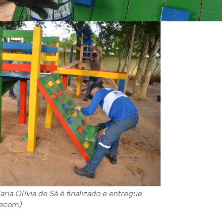
ria Olívia de Sá é finalizado e entregue
secom)