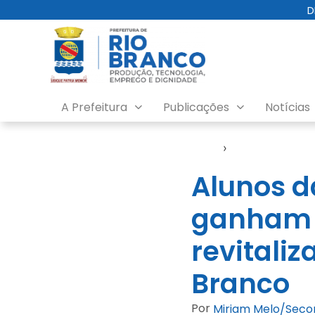
D
A Prefeitura
Publicações
Notícias
Início
›
Educação
Alunos d
ganham 
revitaliz
Branco
Por
Miriam Melo/Sec