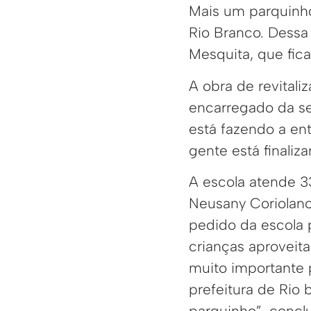
Mais um parquinho
Rio Branco. Dessa 
Mesquita, que fic
A obra de revitali
encarregado da se
está fazendo a ent
gente está finaliz
A escola atende 33
Neusany Coriolano
pedido da escola 
crianças aproveit
muito importante 
prefeitura de Rio
parquinho”, conclu