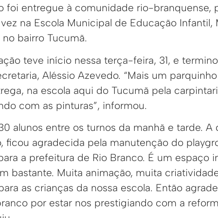
 foi entregue à comunidade rio-branquense, p
vez na Escola Municipal de Educação Infantil, 
a no bairro Tucumã.
zação teve início nessa terça-feira, 31, e termi
cretaria, Aléssio Azevedo. “Mais um parquinho
rega, na escola aqui do Tucumã pela carpintari
ando com as pinturas”, informou.
0 alunos entre os turnos da manhã e tarde. A d
, ficou agradecida pela manutenção do playgr
para a prefeitura de Rio Branco. É um espaço i
am bastante. Muita animação, muita criativid
para as crianças da nossa escola. Então agrad
 branco por estar nos prestigiando com a refor
iu.