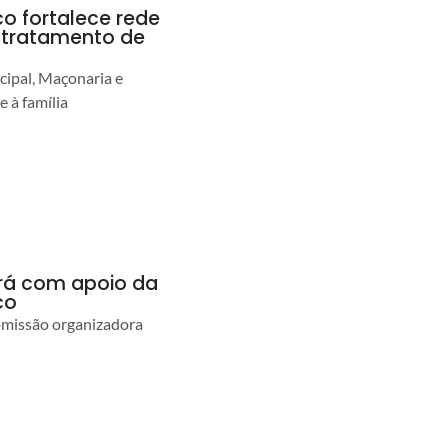
co fortalece rede
r tratamento de
cipal, Maçonaria e
e à família
ará com apoio da
co
comissão organizadora