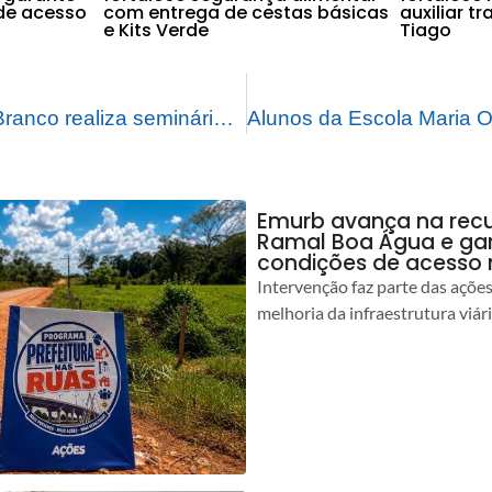
de acesso
com entrega de cestas básicas
auxiliar t
e Kits Verde
Tiago
Prefeitura de Rio Branco realiza seminário sobre soluções sustentáveis para o meio ambiente
Emurb avança na rec
Ramal Boa Água e ga
condições de acesso 
Intervenção faz parte das açõe
melhoria da infraestrutura viár