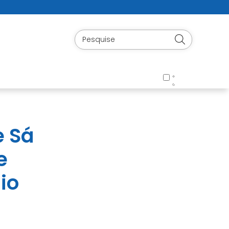
e Sá
e
io