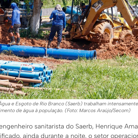
Água e Esgoto de Rio Branco (Saerb) trabalham intensamente 
cimento de água à população. (Foto: Marcos Araújo/Secom)
ngenheiro sanitarista do Saerb, Henrique Amar
ificado, ainda durante a noite, o setor operacio