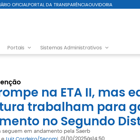
IÁRIO OFICIAL
PORTAL DA TRANSPARÊNCIA
OUVIDORIA
Portais
Sistemas Administrativos
tenção
rompe na ETA II, mas e
itura trabalham para g
mento no Segundo Dist
ra seguem em andamento pela Saerb
01/10/2025
às
14:50
e
Luiz Cordeiro/Secom
|