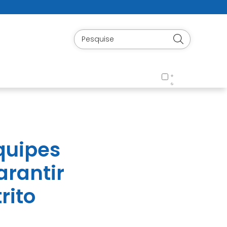
quipes
arantir
rito