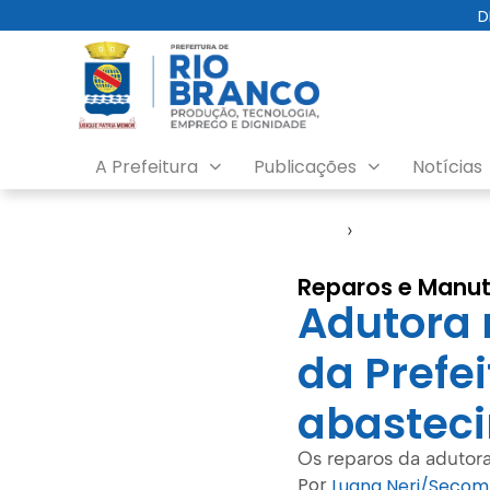
D
A Prefeitura
Publicações
Notícias
Início
›
Notícias
Reparos e Manu
Adutora 
da Prefe
abasteci
Os reparos da aduto
Por
Luana Neri/Secom