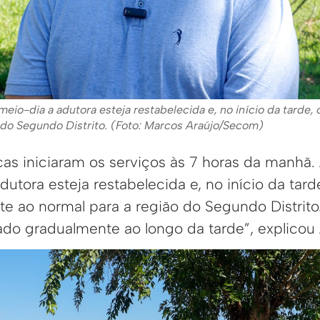
eio-dia a adutora esteja restabelecida e, no início da tarde,
o do Segundo Distrito. (Foto: Marcos Araújo/Secom)
cas iniciaram os serviços às 7 horas da manhã
dutora esteja restabelecida e, no início da tard
te ao normal para a região do Segundo Distrit
ado gradualmente ao longo da tarde”, explicou