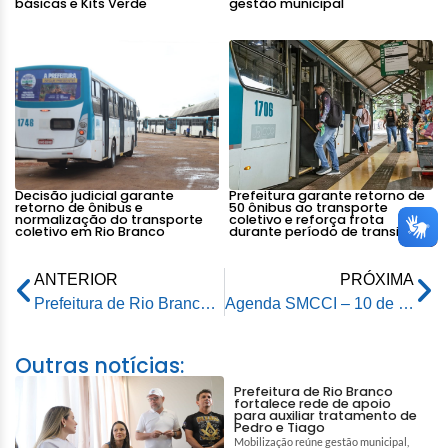
básicas e Kits Verde
gestão municipal
Decisão judicial garante
Prefeitura garante retorno de
retorno de ônibus e
50 ônibus ao transporte
normalização do transporte
coletivo e reforça frota
coletivo em Rio Branco
durante período de transição
ANTERIOR
PRÓXIMA
Prefeitura de Rio Branco lança edital de licitação para concessão do transporte coletivo da capital
Agenda SMCCI – 10 de março de 2026
Outras notícias:
Prefeitura de Rio Branco
fortalece rede de apoio
para auxiliar tratamento de
Pedro e Tiago
Mobilização reúne gestão municipal,