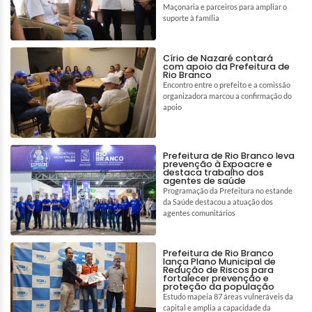
Maçonaria e parceiros para ampliar o
suporte à família
Círio de Nazaré contará
com apoio da Prefeitura de
Rio Branco
Encontro entre o prefeito e a comissão
organizadora marcou a confirmação do
apoio
Prefeitura de Rio Branco leva
prevenção à Expoacre e
destaca trabalho dos
agentes de saúde
Programação da Prefeitura no estande
da Saúde destacou a atuação dos
agentes comunitários
Prefeitura de Rio Branco
lança Plano Municipal de
Redução de Riscos para
fortalecer prevenção e
proteção da população
Estudo mapeia 87 áreas vulneráveis da
capital e amplia a capacidade da