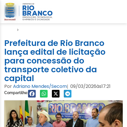
Início
›
Gabinete
Prefeitura de Rio Branco
lança edital de licitação
para concessão do
transporte coletivo da
capital
Por
Adriano Mendes/Secom
09/03/2026
às
17:21
|
Compartilhe: