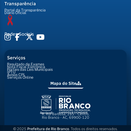
Transparência
Portal da Transparência
Diário Oficial
Redes Sociais
Serviços
Resultado de Exames
Nota Fiscal Eletrônica
Portais das Leis Municipais
IPTU
Avisos CPL
Serviços Online
Mapa do Site
R. Rui Barbosa, 285 - Centro,
Rio Branco - AC, 69900-120
© 2025
Prefeitura de Rio Branco
. Todos os direitos reservados.