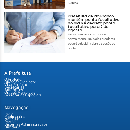
Defesa
Prefeitura de Rio Branco
mantém ponto facultativo
no dia 6 e decreta ponto
facultativo para 7 de
agosto
Serviços essenciais funcionarão
normalmente; unidades escolares
poderão decidir sobre a adoção do
ponto
A Prefeitura
O Prefeito
Chefe de Gabinete
Vice-Prefeito
Secretarias
Autarquias
Órgãos Municipais
Secretarias Especiais
Navegação
Início
Publicações
Notícias
Portais
Sistemas Administrativos
Ouvidoria