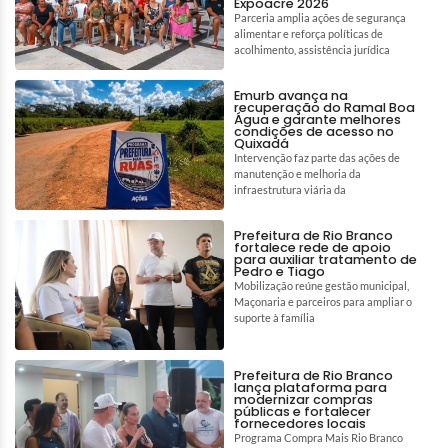
Expoacre 2026
Parceria amplia ações de segurança
alimentar e reforça políticas de
acolhimento, assistência jurídica
Emurb avança na
recuperação do Ramal Boa
Água e garante melhores
condições de acesso no
Quixadá
Intervenção faz parte das ações de
manutenção e melhoria da
infraestrutura viária da
Prefeitura de Rio Branco
fortalece rede de apoio
para auxiliar tratamento de
Pedro e Tiago
Mobilização reúne gestão municipal,
Maçonaria e parceiros para ampliar o
suporte à família
Prefeitura de Rio Branco
lança plataforma para
modernizar compras
públicas e fortalecer
fornecedores locais
Programa Compra Mais Rio Branco