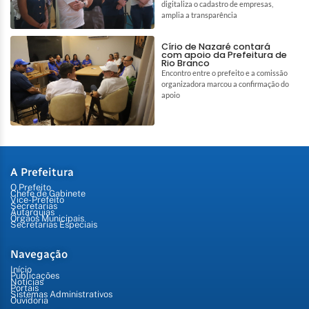
digitaliza o cadastro de empresas,
amplia a transparência
Círio de Nazaré contará
com apoio da Prefeitura de
Rio Branco
Encontro entre o prefeito e a comissão
organizadora marcou a confirmação do
apoio
A Prefeitura
O Prefeito
Chefe de Gabinete
Vice-Prefeito
Secretarias
Autarquias
Órgãos Municipais
Secretarias Especiais
Navegação
Início
Publicações
Notícias
Portais
Sistemas Administrativos
Ouvidoria