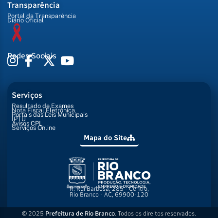
Transparência
Portal da Transparência
Diário Oficial
Redes Sociais
Serviços
Resultado de Exames
Nota Fiscal Eletrônica
Portais das Leis Municipais
IPTU
Avisos CPL
Serviços Online
Mapa do Site
R. Rui Barbosa, 285 - Centro,
Rio Branco - AC, 69900-120
© 2025
Prefeitura de Rio Branco
. Todos os direitos reservados.