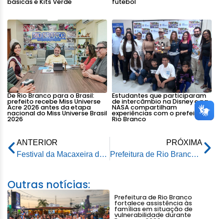
básicas e Kits Verde
futebol
De Rio Branco para o Brasil:
Estudantes que participaram
prefeito recebe Miss Universe
de intercâmbio na Disney e na
Acre 2026 antes da etapa
NASA compartilham
nacional do Miss Universe Brasil
experiências com o prefeito de
2026
Rio Branco
ANTERIOR
PRÓXIMA
Festival da Macaxeira de Rio Branco promete atrair grande público para o concurso da mandioca
Prefeitura de Rio Branco e Estado celebram termo de compromisso sobre manutenção e conservação de espaços públicos
Outras notícias:
Prefeitura de Rio Branco
fortalece assistência às
famílias em situação de
vulnerabilidade durante