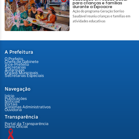
para crianças e famílias
durante a Expoacre
Ação do programa Geração Sorriso
Saudável reuniu crianças e famílias em
atividades educativas
A Prefeitura
O Prefeito
Chefe de Gabinete
Vice-Prefeito
Secretarias
Autarquias
Órgãos Municipais
Secretarias Especiais
Navegação
Início
Publicações
Notícias
Portais
Sistemas Administrativos
Ouvidoria
Transparência
Portal da Transparência
Diário Oficial