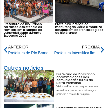
Prefeitura de Rio Branco
Prefeitura intensifica
fortalece assistência às
manutenção viária e mobiliza
famílias em situação de
equipes em diferentes regiões
vulnerabilidade durante
de Rio Branco
Expoacre 2026
ANTERIOR
PRÓXIMA
Prefeitura de Rio Branco e Estado celebram termo de compromisso sobre manutenção e conservação de espaços públicos
Prefeitura intensifica limpeza do Igarapé da Sobral em Rio Branco
Outras notícias:
Prefeitura de Rio Branco
aproxima ações das
comunidades rurais do
Barro Vermelho
Visita ao Ramal do Junqueira reuniu
moradores, produtores, lideranças
políticas e comunitárias para
Secretaria Municipal de Meio