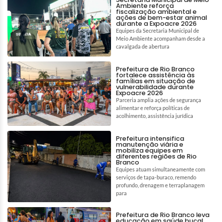
Ambiente reforça
fiscalização ambiental e
ações de bem-estar animal
durante a Expoacre 2026
Equipes da Secretaria Municipal de
Meio Ambiente acompanham desde a
cavalgada de abertura
Prefeitura de Rio Branco
fortalece assistência às
famílias em situação de
vulnerabilidade durante
Expoacre 2026
Parceria amplia ações de segurança
alimentar e reforça políticas de
acolhimento, assistência jurídica
Prefeitura intensifica
manutenção viária e
mobiliza equipes em
diferentes regiões de Rio
Branco
Equipes atuam simultaneamente com
serviços de tapa-buraco, remendo
profundo, drenagem e terraplanagem
para
Prefeitura de Rio Branco leva
educação em saúde bucal