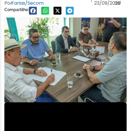
Por
Farias/Secom
23/09/2025
às
7
Compartilhe: