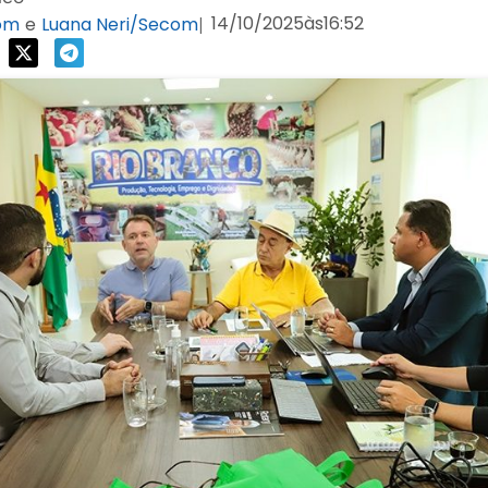
14/10/2025
às
16:52
com
e
Luana Neri/Secom
|