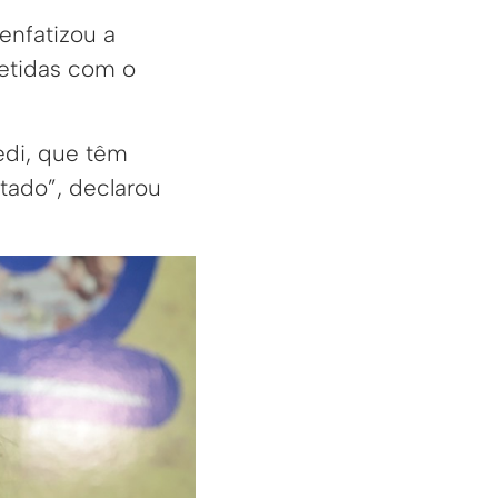
enfatizou a
metidas com o
edi, que têm
ado”, declarou