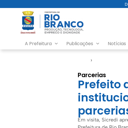
D
A Prefeitura
Publicações
Notícias
Início
›
Gabinete
Parcerias
Prefeito 
instituci
parceria
Em visita, Sicredi ap
Prefeitura de Rio Bra