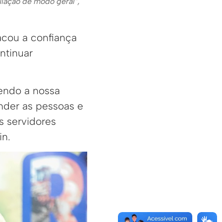
ulação de modo geral”,
acou a confiança
ntinuar
dendo a nossa
nder as pessoas e
s servidores
in.