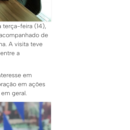
terça-feira (14),
n, acompanhado de
a. A visita teve
 entre a
interesse em
boração em ações
 em geral.