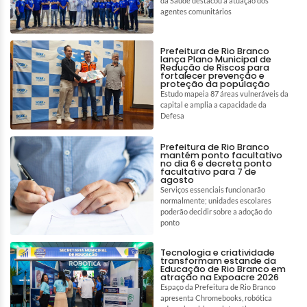
da Saúde destacou a atuação dos
agentes comunitários
Prefeitura de Rio Branco
lança Plano Municipal de
Redução de Riscos para
fortalecer prevenção e
proteção da população
Estudo mapeia 87 áreas vulneráveis da
capital e amplia a capacidade da
Defesa
Prefeitura de Rio Branco
mantém ponto facultativo
no dia 6 e decreta ponto
facultativo para 7 de
agosto
Serviços essenciais funcionarão
normalmente; unidades escolares
poderão decidir sobre a adoção do
ponto
Tecnologia e criatividade
transformam estande da
Educação de Rio Branco em
atração na Expoacre 2026
Espaço da Prefeitura de Rio Branco
apresenta Chromebooks, robótica