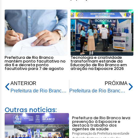
Prefeitura de Rio Branco
Tecnologia e criatividade
mantém ponto facultativo no
transformam estande da
dia 6 e decreta ponto
Educação de Rio Branco em
facultativo para 7 de agosto
atração na Expoacre 2026
ANTERIOR
PRÓXIMA
Prefeitura de Rio Branco e produtores comemoram sucesso do Festival da Macaxeira e fortalecimento da agricultura familiar
Prefeitura de Rio Branco e produtores comemoram sucesso do Festival da Macaxeira e fortalecimento da agricultura familiar
Outras notícias:
Prefeitura de Rio Branco leva
prevenção à Expoacre e
destaca trabalho dos
agentes de saúde
Programação da Prefeitura no estande