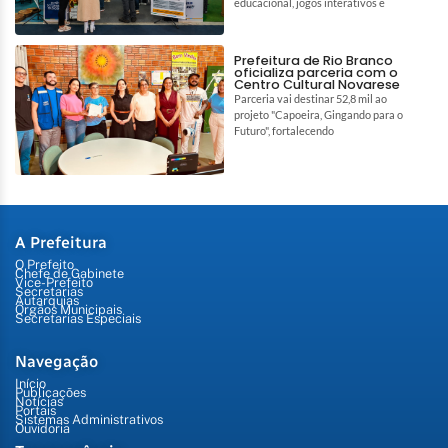
educacional, jogos interativos e
Prefeitura de Rio Branco
oficializa parceria com o
Centro Cultural Novarese
Parceria vai destinar 52,8 mil ao
projeto "Capoeira, Gingando para o
Futuro", fortalecendo
A Prefeitura
O Prefeito
Chefe de Gabinete
Vice-Prefeito
Secretarias
Autarquias
Órgãos Municipais
Secretarias Especiais
Navegação
Início
Publicações
Notícias
Portais
Sistemas Administrativos
Ouvidoria