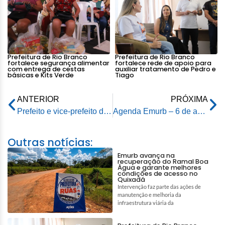
Prefeitura de Rio Branco
Prefeitura de Rio Branco
fortalece segurança alimentar
fortalece rede de apoio para
com entrega de cestas
auxiliar tratamento de Pedro e
básicas e Kits Verde
Tiago
ANTERIOR
PRÓXIMA
Prefeito e vice-prefeito de Rio Branco participam da Procissão da sexta-feira Santa na capital
Agenda Emurb – 6 de abril de 2026
Outras notícias:
Emurb avança na
recuperação do Ramal Boa
Água e garante melhores
condições de acesso no
Quixadá
Intervenção faz parte das ações de
manutenção e melhoria da
infraestrutura viária da