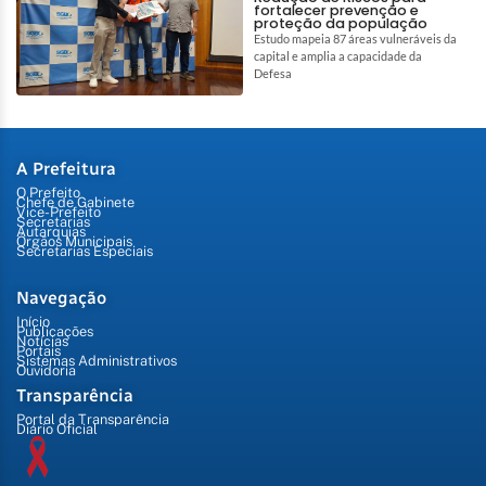
fortalecer prevenção e
proteção da população
Estudo mapeia 87 áreas vulneráveis da
capital e amplia a capacidade da
Defesa
A Prefeitura
O Prefeito
Chefe de Gabinete
Vice-Prefeito
Secretarias
Autarquias
Órgãos Municipais
Secretarias Especiais
Navegação
Início
Publicações
Notícias
Portais
Sistemas Administrativos
Ouvidoria
Transparência
Portal da Transparência
Diário Oficial