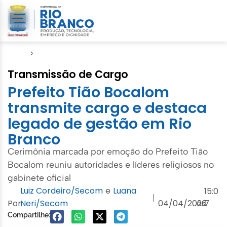
Início
›
Evento
Transmissão de Cargo
Prefeito Tião Bocalom
transmite cargo e destaca
legado de gestão em Rio
Branco
Cerimônia marcada por emoção do Prefeito Tião
Bocalom reuniu autoridades e líderes religiosos no
gabinete oficial
Luiz Cordeiro/Secom
e
Luana
15:0
|
Por
Neri/Secom
04/04/2026
às
7
Compartilhe: