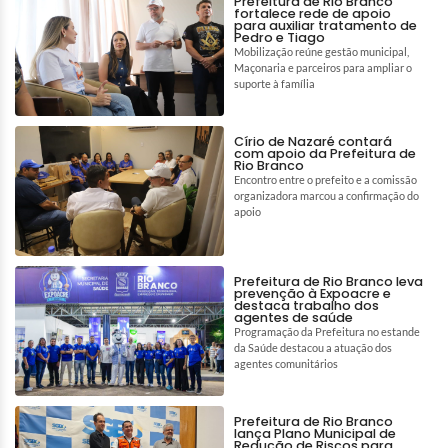
Prefeitura de Rio Branco
fortalece rede de apoio
para auxiliar tratamento de
Pedro e Tiago
Mobilização reúne gestão municipal,
Maçonaria e parceiros para ampliar o
suporte à família
Círio de Nazaré contará
com apoio da Prefeitura de
Rio Branco
Encontro entre o prefeito e a comissão
organizadora marcou a confirmação do
apoio
Prefeitura de Rio Branco leva
prevenção à Expoacre e
destaca trabalho dos
agentes de saúde
Programação da Prefeitura no estande
da Saúde destacou a atuação dos
agentes comunitários
Prefeitura de Rio Branco
lança Plano Municipal de
Redução de Riscos para