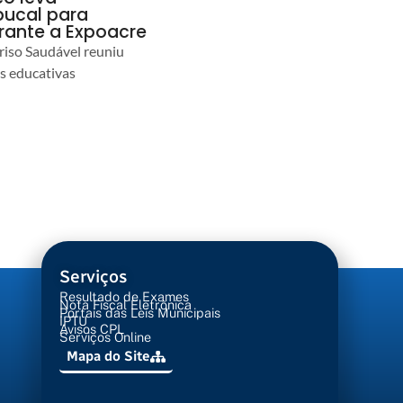
ucal para
urante a Expoacre
iso Saudável reuniu
es educativas
Serviços
Resultado de Exames
Nota Fiscal Eletrônica
Portais das Leis Municipais
IPTU
Avisos CPL
Serviços Online
Mapa do Site