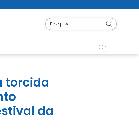
a torcida
nto
stival da