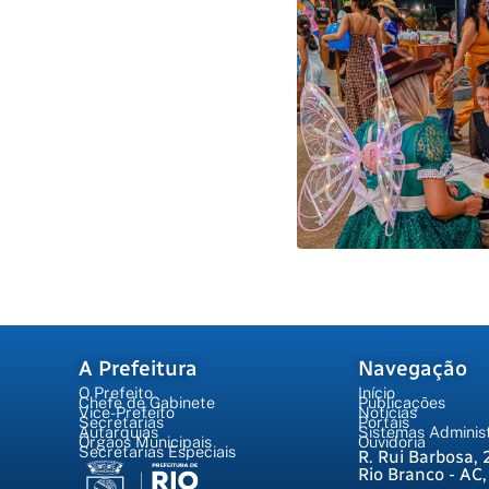
A Prefeitura
Navegação
O Prefeito
Início
Chefe de Gabinete
Publicações
Vice-Prefeito
Notícias
Secretarias
Portais
Autarquias
Sistemas Administ
Órgãos Municipais
Ouvidoria
Secretarias Especiais
R. Rui Barbosa, 
Rio Branco - AC