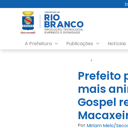
D
A Prefeitura
Publicações
Notícias
Início
›
Evento
Prefeito 
mais an
Gospel re
Macaxei
Por
Miriam Melo/Sec