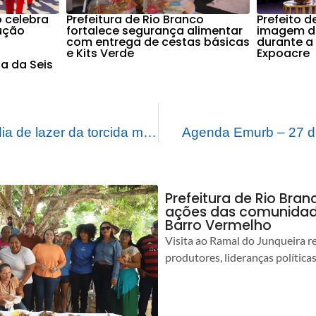
o celebra
Prefeitura de Rio Branco
Prefeito d
ução
fortalece segurança alimentar
imagem d
com entrega de cestas básicas
durante a
e Kits Verde
Expoacre
ia da Seis
Prefeito prestigia dia de lazer da torcida mais animada do Concurso Canto Gospel realizado durante o 2º Festival da Macaxeira
Agenda Emurb – 27 d
Prefeitura de Rio Bra
ações das comunidade
Barro Vermelho
Visita ao Ramal do Junqueira r
produtores, lideranças política