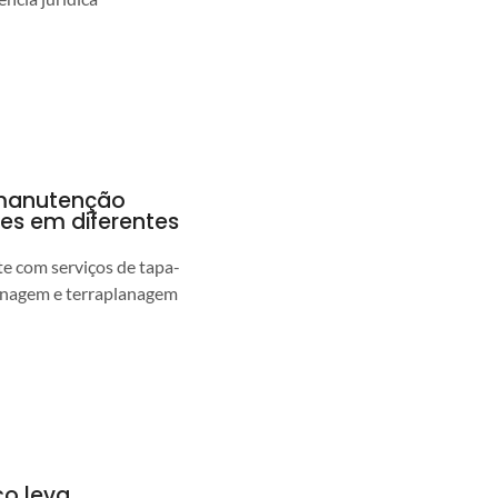
a manutenção
pes em diferentes
 com serviços de tapa-
enagem e terraplanagem
co leva