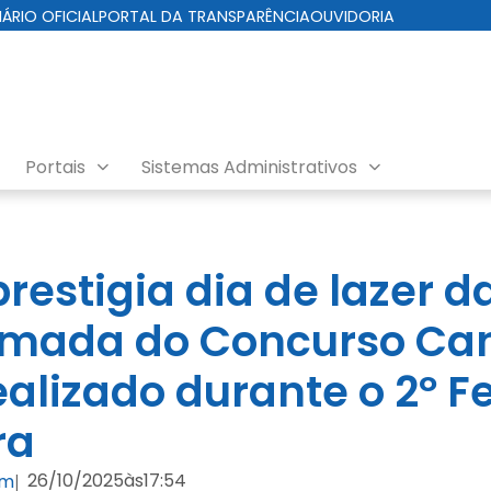
IÁRIO OFICIAL
PORTAL DA TRANSPARÊNCIA
OUVIDORIA
Portais
Sistemas Administrativos
prestigia dia de lazer d
imada do Concurso Ca
alizado durante o 2º Fe
ra
26/10/2025
às
17:54
om
|