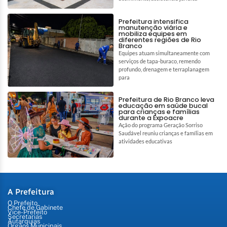
Prefeitura intensifica
manutenção viária e
mobiliza equipes em
diferentes regiões de Rio
Branco
Equipes atuam simultaneamente com
serviços de tapa-buraco, remendo
profundo, drenagem e terraplanagem
para
Prefeitura de Rio Branco leva
educação em saúde bucal
para crianças e famílias
durante a Expoacre
Ação do programa Geração Sorriso
Saudável reuniu crianças e famílias em
atividades educativas
A Prefeitura
O Prefeito
Chefe de Gabinete
Vice-Prefeito
Secretarias
Autarquias
Órgãos Municipais