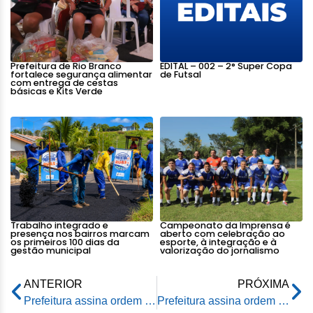
Prefeitura de Rio Branco
EDITAL – 002 – 2° Super Copa
fortalece segurança alimentar
de Futsal
com entrega de cestas
básicas e Kits Verde
Trabalho integrado e
Campeonato da Imprensa é
presença nos bairros marcam
aberto com celebração ao
os primeiros 100 dias da
esporte, à integração e à
gestão municipal
valorização do jornalismo
ANTERIOR
PRÓXIMA
Prefeitura assina ordem de serviço para obra de mais uma creche na capital
Prefeitura assina ordem de serviço para retomada de obra de mais uma creche na Cidade do Povo