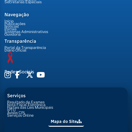
Secretarias Especiais
Navegação
Início
Publicações
Notícias
Portais
Sistemas Administrativos
Ouvidoria
Transparência
Portal da Transparência
Diário Oficial
Redes Sociais
Serviços
Resultado de Exames
Nota Fiscal Eletrônica
Portais das Leis Municipais
IPTU
Avisos CPL
Serviços Online
Mapa do Site