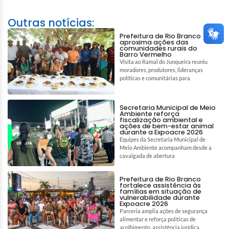
Outras notícias:
Prefeitura de Rio Branco
aproxima ações das
comunidades rurais do
Barro Vermelho
Visita ao Ramal do Junqueira reuniu
moradores, produtores, lideranças
políticas e comunitárias para
Secretaria Municipal de Meio
Ambiente reforça
fiscalização ambiental e
ações de bem-estar animal
durante a Expoacre 2026
Equipes da Secretaria Municipal de
Meio Ambiente acompanham desde a
cavalgada de abertura
Prefeitura de Rio Branco
fortalece assistência às
famílias em situação de
vulnerabilidade durante
Expoacre 2026
Parceria amplia ações de segurança
alimentar e reforça políticas de
acolhimento, assistência jurídica