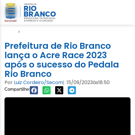
Início
›
Esporte
Prefeitura de Rio Branco
lança o Acre Race 2023
após o sucesso do Pedala
Rio Branco
Por
Luiz Cordeiro/Secom
15/09/2023
às
18:50
|
Compartilhe: