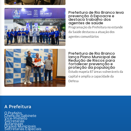
Prefeitura de Rio Branco leva
prevenção à Expoacre e
destaca trabalho dos
agentes de saúde
Programação da Prefeitura no estande
da Saúde destacou a atuação dos
agentes comunitários
Prefeitura de Rio Branco
lança Plano Municipal de
Redução de Riscos para
fortalecer prevenção e
proteção da população
Estudo mapeia 87 áreas vulneráveis da
capital e amplia a capacidade da
Defesa
A Prefeitura
O Prefeito
Chefe de Gabinete
Vice-Prefeito
Secretarias
Autarquias
Órgãos Municipais
Secretarias Especiais