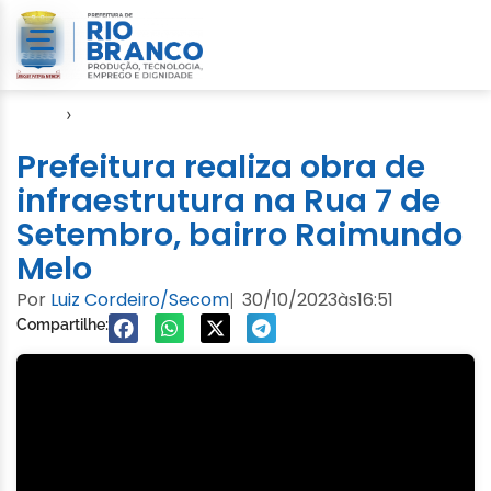
Início
›
Emurb
Prefeitura realiza obra de
infraestrutura na Rua 7 de
Setembro, bairro Raimundo
Melo
Por
Luiz Cordeiro/Secom
30/10/2023
às
16:51
|
Compartilhe: