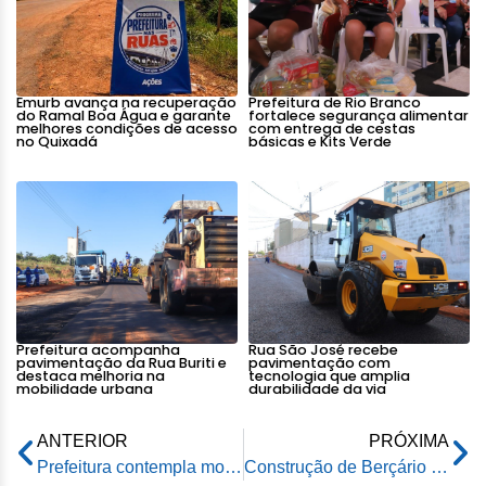
Emurb avança na recuperação
Prefeitura de Rio Branco
do Ramal Boa Água e garante
fortalece segurança alimentar
melhores condições de acesso
com entrega de cestas
no Quixadá
básicas e Kits Verde
Prefeitura acompanha
Rua São José recebe
pavimentação da Rua Buriti e
pavimentação com
destaca melhoria na
tecnologia que amplia
mobilidade urbana
durabilidade da via
ANTERIOR
PRÓXIMA
Prefeitura contempla moradores do Bairro Papouco com ação de saúde
Construção de Berçário Padrão nas Creches Municipais visa melhorar atendimento aos bebês