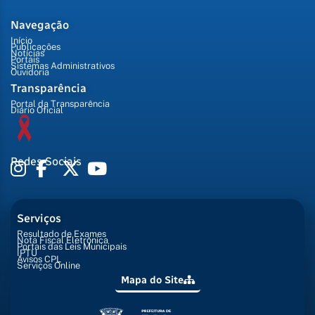
Navegação
Início
Publicações
Notícias
Portais
Sistemas Administrativos
Ouvidoria
Transparência
Portal da Transparência
Diário Oficial
Redes Sociais
Serviços
Resultado de Exames
Nota Fiscal Eletrônica
Portais das Leis Municipais
IPTU
Avisos CPL
Serviços Online
Mapa do Site