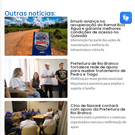
Outras notícias:
Emurb avança na
recuperação do Ramal Boa
Água e garante melhores
condições de acesso no
Quixadá
Intervenção faz parte das ações de
manutenção e melhoria da
infraestrutura viária da
Prefeitura de Rio Branco
fortalece rede de apoio
para auxiliar tratamento de
Pedro e Tiago
Mobilização reúne gestão municipal,
Maçonaria e parceiros para ampliar o
suporte à família
Círio de Nazaré contará
com apoio da Prefeitura de
Rio Branco
Encontro entre o prefeito e a comissão
organizadora marcou a confirmação do
apoio