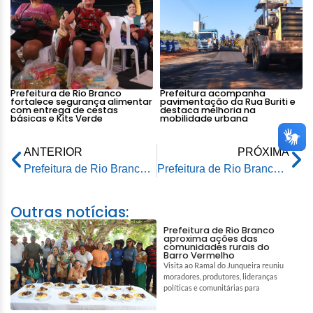
Prefeitura de Rio Branco
Prefeitura acompanha
fortalece segurança alimentar
pavimentação da Rua Buriti e
com entrega de cestas
destaca melhoria na
básicas e Kits Verde
mobilidade urbana
ANTERIOR
PRÓXIMA
Prefeitura de Rio Branco intensifica manutenção viária em bairros da capital
Prefeitura de Rio Branco fortalece a agricultura familiar com incentivos ao cultivo de arroz
Outras notícias:
Prefeitura de Rio Branco
aproxima ações das
comunidades rurais do
Barro Vermelho
Visita ao Ramal do Junqueira reuniu
moradores, produtores, lideranças
políticas e comunitárias para