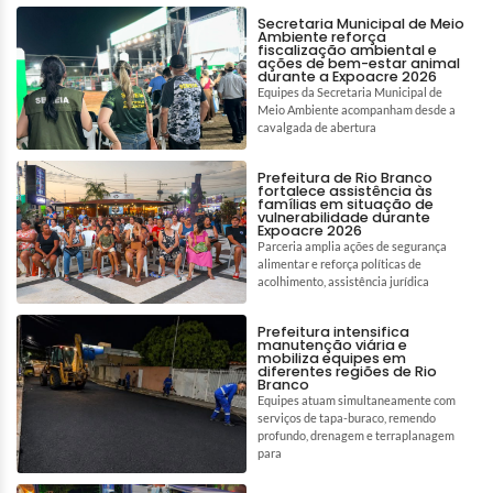
Secretaria Municipal de Meio
Ambiente reforça
fiscalização ambiental e
ações de bem-estar animal
durante a Expoacre 2026
Equipes da Secretaria Municipal de
Meio Ambiente acompanham desde a
cavalgada de abertura
Prefeitura de Rio Branco
fortalece assistência às
famílias em situação de
vulnerabilidade durante
Expoacre 2026
Parceria amplia ações de segurança
alimentar e reforça políticas de
acolhimento, assistência jurídica
Prefeitura intensifica
manutenção viária e
mobiliza equipes em
diferentes regiões de Rio
Branco
Equipes atuam simultaneamente com
serviços de tapa-buraco, remendo
profundo, drenagem e terraplanagem
para