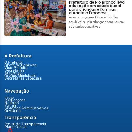
Prefeitura de Rio Branco leva
educação em saúde bucal
para crianças e famílias
durante a Expoacre
Ação do programa Geração Sorriso
Saudável reuniu crianças e famílias em
atividades educativas
A Prefeitura
O Prefeito
Chefe de Gabinete
Vice-Prefeito
Secretarias
Autarquias
Órgãos Municipais
Secretarias Especiais
Navegação
Início
Publicações
Notícias
Portais
Sistemas Administrativos
Ouvidoria
Transparência
Portal da Transparência
Diário Oficial