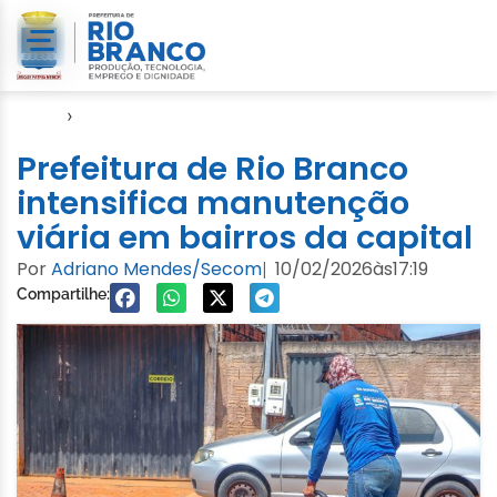
Início
›
Emurb
Prefeitura de Rio Branco
intensifica manutenção
viária em bairros da capital
Por
Adriano Mendes/Secom
10/02/2026
às
17:19
|
Compartilhe: