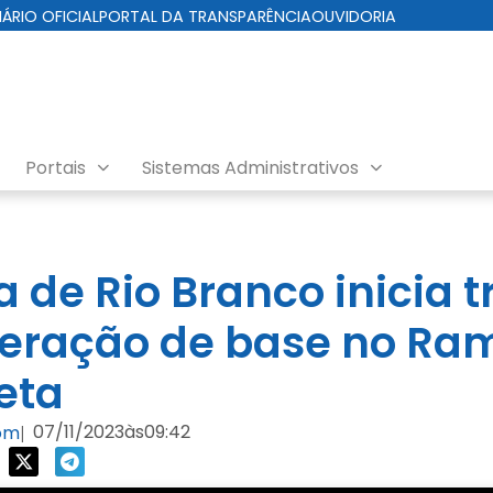
IÁRIO OFICIAL
PORTAL DA TRANSPARÊNCIA
OUVIDORIA
Portais
Sistemas Administrativos
a de Rio Branco inicia 
eração de base no Ra
eta
07/11/2023
às
09:42
com
|