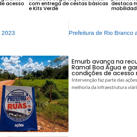
de acesso
com entrega de cestas básicas
destaca m
e Kits Verde
mobilidad
 2023
Emurb avança na rec
Ramal Boa Água e ga
condições de acesso 
Intervenção faz parte das açõe
melhoria da infraestrutura viár