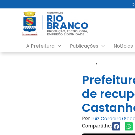
D
A Prefeitura
Publicações
Notícias
Início
›
Emurb
Prefeitur
de recup
Castanh
Por
Luiz Cordeiro/Se
Compartilhe: