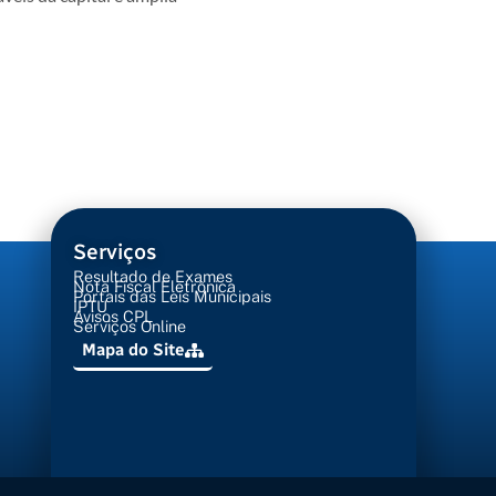
Serviços
Resultado de Exames
Nota Fiscal Eletrônica
Portais das Leis Municipais
IPTU
Avisos CPL
Serviços Online
Mapa do Site