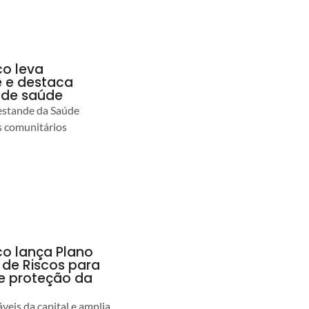
co leva
 e destaca
 de saúde
estande da Saúde
s comunitários
co lança Plano
 de Riscos para
 e proteção da
veis da capital e amplia