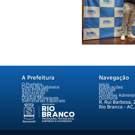
A Prefeitura
Navegação
O Prefeito
Início
Chefe de Gabinete
Publicações
Vice-Prefeito
Notícias
Secretarias
Portais
Autarquias
Sistemas Administ
Órgãos Municipais
Ouvidoria
Secretarias Especiais
R. Rui Barbosa, 
Rio Branco - AC