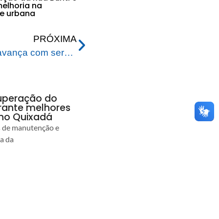
elhoria na
e urbana
PRÓXIMA
Prefeitura de Rio Branco avança com serviço de asfaltamento do Ramal Itucumã
uperação do
rante melhores
no Quixadá
s de manutenção e
ia da