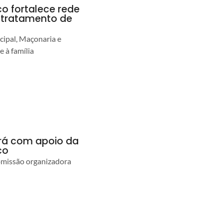
co fortalece rede
r tratamento de
cipal, Maçonaria e
e à família
ará com apoio da
co
comissão organizadora