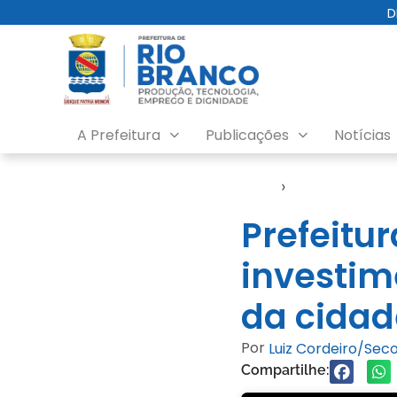
D
A Prefeitura
Publicações
Notícias
Início
›
Emurb
Prefeitu
investim
da cidad
Por
Luiz Cordeiro/Se
Compartilhe: