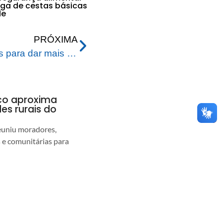
ga de cestas básicas
de
PRÓXIMA
Prefeitura adquire veículos para dar mais assistência ao homem do campo
nco aproxima
s rurais do
euniu moradores,
s e comunitárias para