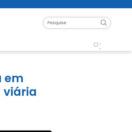
a em
 viária