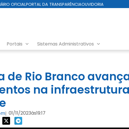
IÁRIO OFICIAL
PORTAL DA TRANSPARÊNCIA
OUVIDORIA
Portais
Sistemas Administrativos
ra de Rio Branco avanç
entos na infraestrutura
e
01/11/2023
às
19:17
com
|