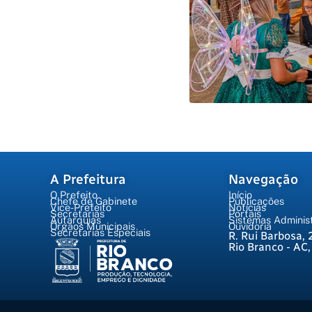
A Prefeitura
Navegação
O Prefeito
Início
Chefe de Gabinete
Publicações
Vice-Prefeito
Notícias
Secretarias
Portais
Autarquias
Sistemas Administ
Órgãos Municipais
Ouvidoria
Secretarias Especiais
R. Rui Barbosa, 
Rio Branco - AC