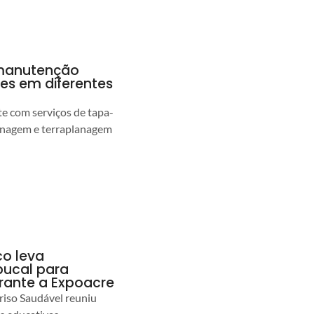
a manutenção
pes em diferentes
 com serviços de tapa-
enagem e terraplanagem
co leva
ucal para
urante a Expoacre
iso Saudável reuniu