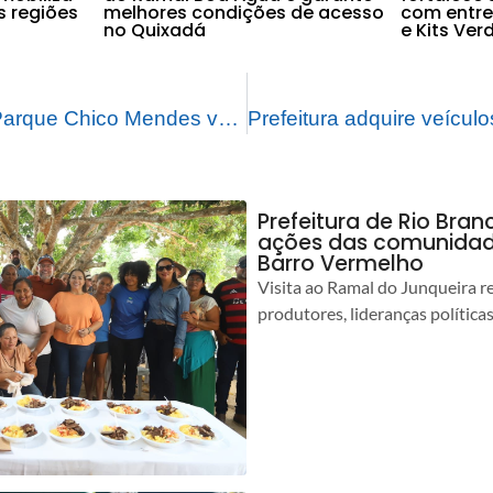
s regiões
melhores condições de acesso
com entre
no Quixadá
e Kits Ver
Horto Florestal e Parque Chico Mendes vão abrir normalmente no feriadão
Prefeitura de Rio Bra
ações das comunidade
Barro Vermelho
Visita ao Ramal do Junqueira r
produtores, lideranças política