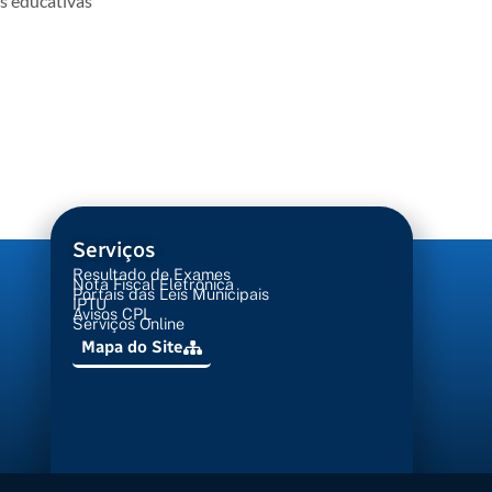
es educativas
Serviços
Resultado de Exames
Nota Fiscal Eletrônica
Portais das Leis Municipais
IPTU
Avisos CPL
Serviços Online
Mapa do Site