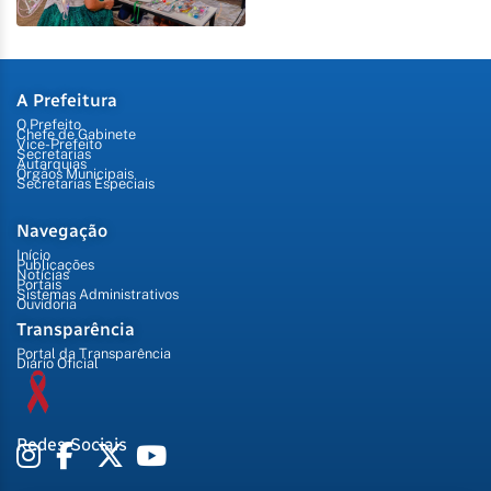
A Prefeitura
O Prefeito
Chefe de Gabinete
Vice-Prefeito
Secretarias
Autarquias
Órgãos Municipais
Secretarias Especiais
Navegação
Início
Publicações
Notícias
Portais
Sistemas Administrativos
Ouvidoria
Transparência
Portal da Transparência
Diário Oficial
Redes Sociais