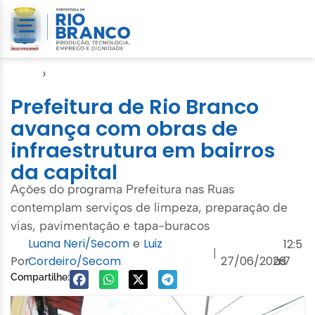
Início
›
Emurb
Prefeitura de Rio Branco
avança com obras de
infraestrutura em bairros
da capital
Ações do programa Prefeitura nas Ruas
contemplam serviços de limpeza, preparação de
vias, pavimentação e tapa-buracos
Luana Neri/Secom
e
Luiz
12:5
|
Por
Cordeiro/Secom
27/06/2026
às
7
Compartilhe: