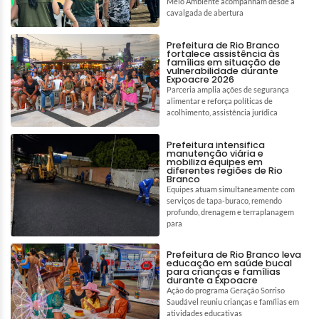
Meio Ambiente acompanham desde a
cavalgada de abertura
Prefeitura de Rio Branco
fortalece assistência às
famílias em situação de
vulnerabilidade durante
Expoacre 2026
Parceria amplia ações de segurança
alimentar e reforça políticas de
acolhimento, assistência jurídica
Prefeitura intensifica
manutenção viária e
mobiliza equipes em
diferentes regiões de Rio
Branco
Equipes atuam simultaneamente com
serviços de tapa-buraco, remendo
profundo, drenagem e terraplanagem
para
Prefeitura de Rio Branco leva
educação em saúde bucal
para crianças e famílias
durante a Expoacre
Ação do programa Geração Sorriso
Saudável reuniu crianças e famílias em
atividades educativas