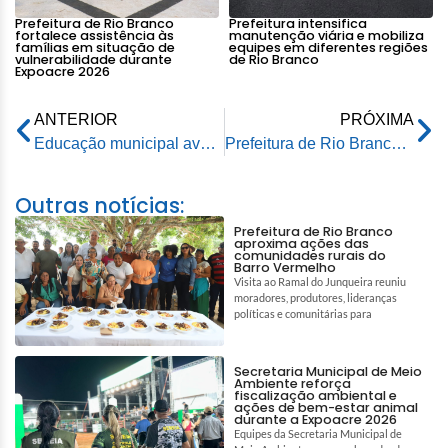
Prefeitura de Rio Branco
Prefeitura intensifica
fortalece assistência às
manutenção viária e mobiliza
famílias em situação de
equipes em diferentes regiões
vulnerabilidade durante
de Rio Branco
Expoacre 2026
ANTERIOR
PRÓXIMA
Educação municipal avança com reformas em unidades de ensino da Cidade Nova
Prefeitura de Rio Branco mantém unidades de referência abertas durante ponto facultativo desta segunda-feira (29)
Outras notícias:
Prefeitura de Rio Branco
aproxima ações das
comunidades rurais do
Barro Vermelho
Visita ao Ramal do Junqueira reuniu
moradores, produtores, lideranças
políticas e comunitárias para
Secretaria Municipal de Meio
Ambiente reforça
fiscalização ambiental e
ações de bem-estar animal
durante a Expoacre 2026
Equipes da Secretaria Municipal de