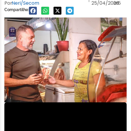
Por
Neri/Secom
25/04/2026
às
5
Compartilhe: