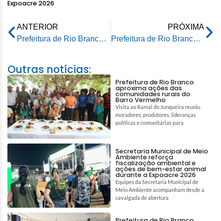
Expoacre 2026
ANTERIOR
PRÓXIMA
Prefeitura de Rio Branco reorganiza marcação de consultas e fortalece atendimento especializado
Prefeitura de Rio Branco realiza mais de 800 atendimentos em ação de saúde no Rui Lino
Outras notícias:
Prefeitura de Rio Branco
aproxima ações das
comunidades rurais do
Barro Vermelho
Visita ao Ramal do Junqueira reuniu
moradores, produtores, lideranças
políticas e comunitárias para
Secretaria Municipal de Meio
Ambiente reforça
fiscalização ambiental e
ações de bem-estar animal
durante a Expoacre 2026
Equipes da Secretaria Municipal de
Meio Ambiente acompanham desde a
cavalgada de abertura
Prefeitura de Rio Branco