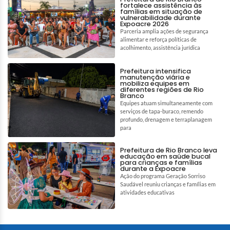
fortalece assistência às
famílias em situação de
vulnerabilidade durante
Expoacre 2026
Parceria amplia ações de segurança
alimentar e reforça políticas de
acolhimento, assistência jurídica
Prefeitura intensifica
manutenção viária e
mobiliza equipes em
diferentes regiões de Rio
Branco
Equipes atuam simultaneamente com
serviços de tapa-buraco, remendo
profundo, drenagem e terraplanagem
para
Prefeitura de Rio Branco leva
educação em saúde bucal
para crianças e famílias
durante a Expoacre
Ação do programa Geração Sorriso
Saudável reuniu crianças e famílias em
atividades educativas