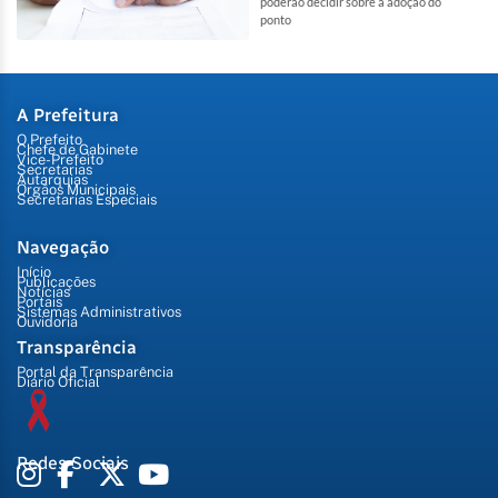
poderão decidir sobre a adoção do
ponto
A Prefeitura
O Prefeito
Chefe de Gabinete
Vice-Prefeito
Secretarias
Autarquias
Órgãos Municipais
Secretarias Especiais
Navegação
Início
Publicações
Notícias
Portais
Sistemas Administrativos
Ouvidoria
Transparência
Portal da Transparência
Diário Oficial
Redes Sociais