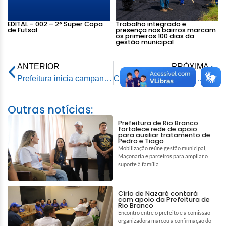
EDITAL – 002 – 2° Super Copa
Trabalho integrado e
de Futsal
presença nos bairros marcam
os primeiros 100 dias da
gestão municipal
ANTERIOR
PRÓXIMA
Prefeitura inicia campanha de vacinação bivalente contra covid-19 para maiores de 18 anos
CONVOCAÇÃO N° 20 – PROCESSO SELETIVO SIMPLIFICADO PARA CONTRATAÇÃO TEMPORÁRIA DE PROFESSORES E SERVIDORES ADMINISTRATIVOS – EDITAL Nº. 003/2021– SEME
Outras notícias:
Prefeitura de Rio Branco
fortalece rede de apoio
para auxiliar tratamento de
Pedro e Tiago
Mobilização reúne gestão municipal,
Maçonaria e parceiros para ampliar o
suporte à família
Círio de Nazaré contará
com apoio da Prefeitura de
Rio Branco
Encontro entre o prefeito e a comissão
organizadora marcou a confirmação do