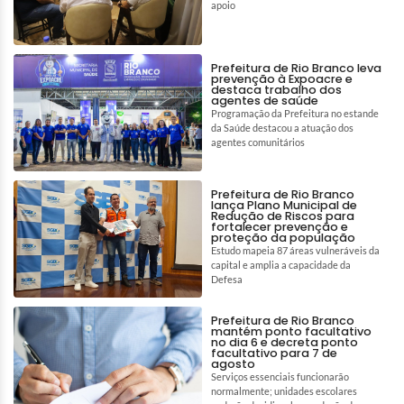
apoio
Prefeitura de Rio Branco leva
prevenção à Expoacre e
destaca trabalho dos
agentes de saúde
Programação da Prefeitura no estande
da Saúde destacou a atuação dos
agentes comunitários
Prefeitura de Rio Branco
lança Plano Municipal de
Redução de Riscos para
fortalecer prevenção e
proteção da população
Estudo mapeia 87 áreas vulneráveis da
capital e amplia a capacidade da
Defesa
Prefeitura de Rio Branco
mantém ponto facultativo
no dia 6 e decreta ponto
facultativo para 7 de
agosto
Serviços essenciais funcionarão
normalmente; unidades escolares