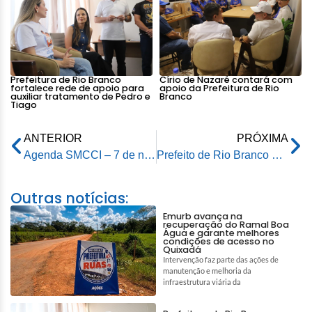
Prefeitura de Rio Branco
Círio de Nazaré contará com
fortalece rede de apoio para
apoio da Prefeitura de Rio
auxiliar tratamento de Pedro e
Branco
Tiago
ANTERIOR
PRÓXIMA
Agenda SMCCI – 7 de novembro de 2025
Prefeito de Rio Branco participa da Semana Internacional do Café em Belo Horizonte e valoriza a cafeicultura acreana
Outras notícias:
Emurb avança na
recuperação do Ramal Boa
Água e garante melhores
condições de acesso no
Quixadá
Intervenção faz parte das ações de
manutenção e melhoria da
infraestrutura viária da