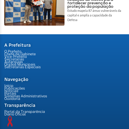
fortalecer prevenção e
proteção da população
Estudo mapeia 87 áreas vulneráveis da
capital e amplia a capacidade da
Defesa
A Prefeitura
O Prefeito
Chefe de Gabinete
Vice-Prefeito
Secretarias
Autarquias
Órgãos Municipais
Secretarias Especiais
Navegação
Início
Publicações
Notícias
Portais
Sistemas Administrativos
Ouvidoria
Transparência
Portal da Transparência
Diário Oficial