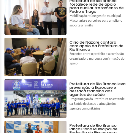
Prefeitura de Rio Branco
fortalece rede de apoio
para auxiliar tratamento de
Pedro e Tiago
Mobilização reúne gestão municipal,
Maçonaria e parceiros para ampliar o
suporte à família
Círio de Nazaré contará
com apoio da Prefeitura de
Rio Branco
Encontro entre o prefeito e a comissão
organizadora marcou a confirmação do
apoio
Prefeitura de Rio Branco leva
prevenção à Expoacre e
destaca trabalho dos
agentes de saúde
Programação da Prefeitura no estande
da Saúde destacou a atuação dos
agentes comunitários
Prefeitura de Rio Branco
lança Plano Municipal de
Redução de Riscos para