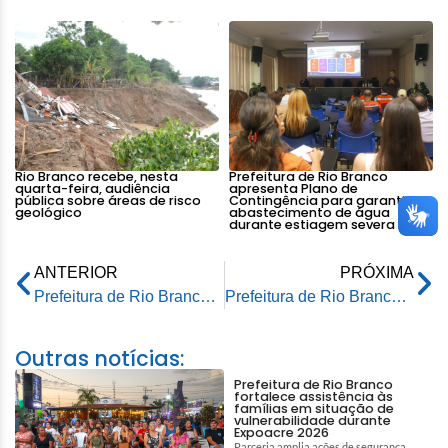
Rio Branco recebe, nesta
Prefeitura de Rio Branco
quarta-feira, audiência
apresenta Plano de
pública sobre áreas de risco
Contingência para garantir
geológico
abastecimento de água
durante estiagem severa
ANTERIOR
PRÓXIMA
Prefeitura de Rio Branco realiza entrega de kits para famílias que vivem em áreas de risco
Prefeitura de Rio Branco realiza palestra sobre prevenção ao câncer de mama em alusão ao Dia do Servidor
Outras notícias:
Prefeitura de Rio Branco
fortalece assistência às
famílias em situação de
vulnerabilidade durante
Expoacre 2026
Parceria amplia ações de segurança