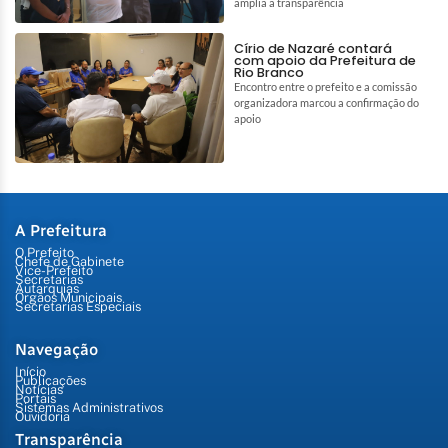
amplia a transparência
Círio de Nazaré contará
com apoio da Prefeitura de
Rio Branco
Encontro entre o prefeito e a comissão
organizadora marcou a confirmação do
apoio
A Prefeitura
O Prefeito
Chefe de Gabinete
Vice-Prefeito
Secretarias
Autarquias
Órgãos Municipais
Secretarias Especiais
Navegação
Início
Publicações
Notícias
Portais
Sistemas Administrativos
Ouvidoria
Transparência