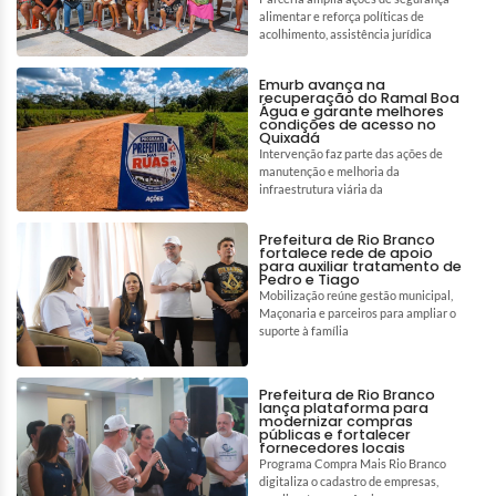
alimentar e reforça políticas de
acolhimento, assistência jurídica
Emurb avança na
recuperação do Ramal Boa
Água e garante melhores
condições de acesso no
Quixadá
Intervenção faz parte das ações de
manutenção e melhoria da
infraestrutura viária da
Prefeitura de Rio Branco
fortalece rede de apoio
para auxiliar tratamento de
Pedro e Tiago
Mobilização reúne gestão municipal,
Maçonaria e parceiros para ampliar o
suporte à família
Prefeitura de Rio Branco
lança plataforma para
modernizar compras
públicas e fortalecer
fornecedores locais
Programa Compra Mais Rio Branco
digitaliza o cadastro de empresas,