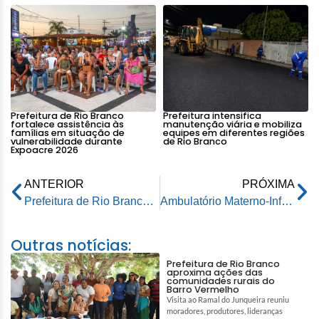
Prefeitura de Rio Branco
Prefeitura intensifica
fortalece assistência às
manutenção viária e mobiliza
famílias em situação de
equipes em diferentes regiões
vulnerabilidade durante
de Rio Branco
Expoacre 2026
ANTERIOR
PRÓXIMA
Prefeitura de Rio Branco amplia vagas em creches e abre inscrições para o ano letivo de 2026
Ambulatório Materno-Infantil de Rio Branco ultrapassa 3,1 mil atendimentos e reforça cuidado a gestantes de alto risco
Outras notícias:
Prefeitura de Rio Branco
aproxima ações das
comunidades rurais do
Barro Vermelho
Visita ao Ramal do Junqueira reuniu
moradores, produtores, lideranças