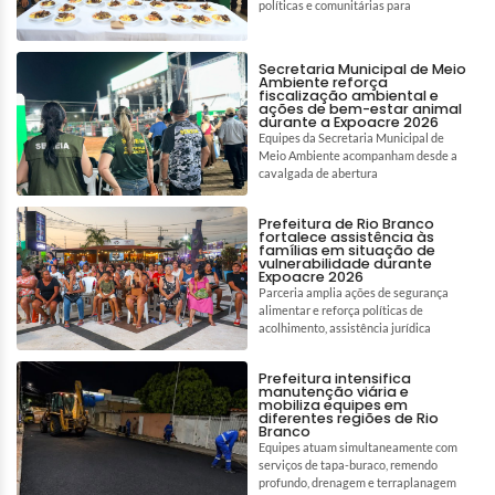
políticas e comunitárias para
Secretaria Municipal de Meio
Ambiente reforça
fiscalização ambiental e
ações de bem-estar animal
durante a Expoacre 2026
Equipes da Secretaria Municipal de
Meio Ambiente acompanham desde a
cavalgada de abertura
Prefeitura de Rio Branco
fortalece assistência às
famílias em situação de
vulnerabilidade durante
Expoacre 2026
Parceria amplia ações de segurança
alimentar e reforça políticas de
acolhimento, assistência jurídica
Prefeitura intensifica
manutenção viária e
mobiliza equipes em
diferentes regiões de Rio
Branco
Equipes atuam simultaneamente com
serviços de tapa-buraco, remendo
profundo, drenagem e terraplanagem