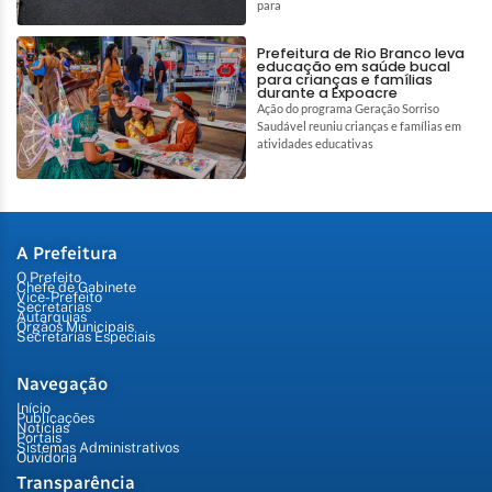
para
Prefeitura de Rio Branco leva
educação em saúde bucal
para crianças e famílias
durante a Expoacre
Ação do programa Geração Sorriso
Saudável reuniu crianças e famílias em
atividades educativas
A Prefeitura
O Prefeito
Chefe de Gabinete
Vice-Prefeito
Secretarias
Autarquias
Órgãos Municipais
Secretarias Especiais
Navegação
Início
Publicações
Notícias
Portais
Sistemas Administrativos
Ouvidoria
Transparência