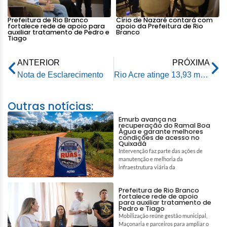
Prefeitura de Rio Branco
Círio de Nazaré contará com
fortalece rede de apoio para
apoio da Prefeitura de Rio
auxiliar tratamento de Pedro e
Branco
Tiago
ANTERIOR
PRÓXIMA
Nota de Esclarecimento
Rio Acre atinge 13,93 metros e Prefeitura de Rio Branco mantém alerta e mobiliza equipes de atendimento
Outras notícias:
Emurb avança na
recuperação do Ramal Boa
Água e garante melhores
condições de acesso no
Quixadá
Intervenção faz parte das ações de
manutenção e melhoria da
infraestrutura viária da
Prefeitura de Rio Branco
fortalece rede de apoio
para auxiliar tratamento de
Pedro e Tiago
Mobilização reúne gestão municipal,
Maçonaria e parceiros para ampliar o