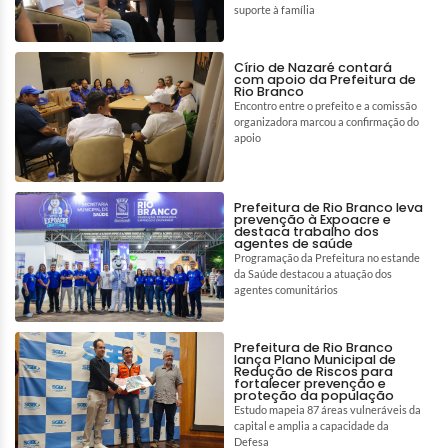
suporte à família
Círio de Nazaré contará
com apoio da Prefeitura de
Rio Branco
Encontro entre o prefeito e a comissão
organizadora marcou a confirmação do
apoio
Prefeitura de Rio Branco leva
prevenção à Expoacre e
destaca trabalho dos
agentes de saúde
Programação da Prefeitura no estande
da Saúde destacou a atuação dos
agentes comunitários
Prefeitura de Rio Branco
lança Plano Municipal de
Redução de Riscos para
fortalecer prevenção e
proteção da população
Estudo mapeia 87 áreas vulneráveis da
capital e amplia a capacidade da
Defesa