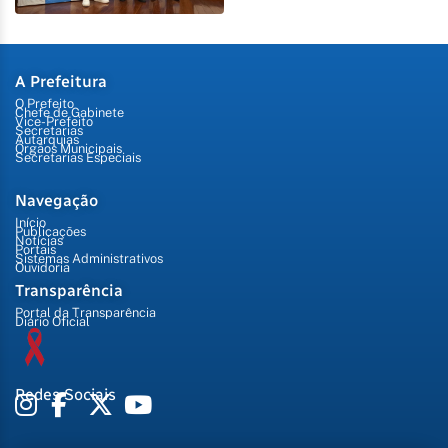
A Prefeitura
O Prefeito
Chefe de Gabinete
Vice-Prefeito
Secretarias
Autarquias
Órgãos Municipais
Secretarias Especiais
Navegação
Início
Publicações
Notícias
Portais
Sistemas Administrativos
Ouvidoria
Transparência
Portal da Transparência
Diário Oficial
Redes Sociais