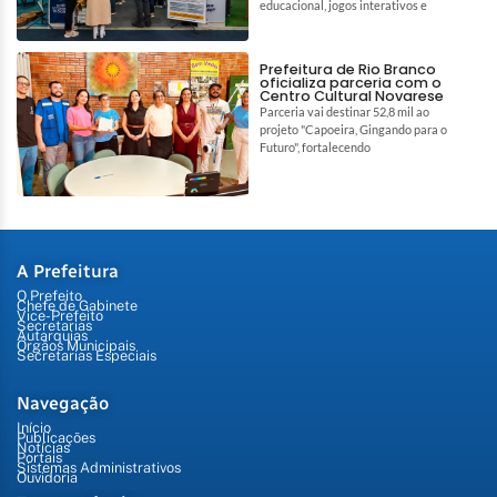
educacional, jogos interativos e
Prefeitura de Rio Branco
oficializa parceria com o
Centro Cultural Novarese
Parceria vai destinar 52,8 mil ao
projeto "Capoeira, Gingando para o
Futuro", fortalecendo
A Prefeitura
O Prefeito
Chefe de Gabinete
Vice-Prefeito
Secretarias
Autarquias
Órgãos Municipais
Secretarias Especiais
Navegação
Início
Publicações
Notícias
Portais
Sistemas Administrativos
Ouvidoria