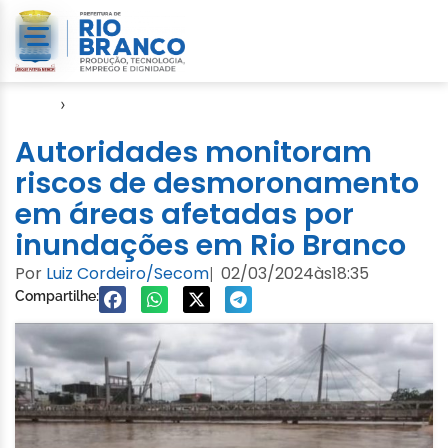
Início
›
Defesa Civil
Autoridades monitoram
riscos de desmoronamento
em áreas afetadas por
inundações em Rio Branco
Por
Luiz Cordeiro/Secom
02/03/2024
às
18:35
|
Compartilhe: