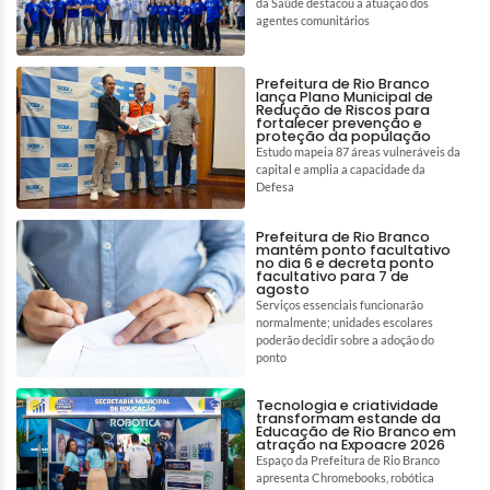
da Saúde destacou a atuação dos
agentes comunitários
Prefeitura de Rio Branco
lança Plano Municipal de
Redução de Riscos para
fortalecer prevenção e
proteção da população
Estudo mapeia 87 áreas vulneráveis da
capital e amplia a capacidade da
Defesa
Prefeitura de Rio Branco
mantém ponto facultativo
no dia 6 e decreta ponto
facultativo para 7 de
agosto
Serviços essenciais funcionarão
normalmente; unidades escolares
poderão decidir sobre a adoção do
ponto
Tecnologia e criatividade
transformam estande da
Educação de Rio Branco em
atração na Expoacre 2026
Espaço da Prefeitura de Rio Branco
apresenta Chromebooks, robótica