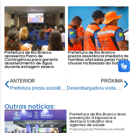
Prefeitura de Rio Branco
Prefeitura de Rio Branco
apresenta Plano de
presta assistência imediata às
Contingência para garantir
famílias afetadas pelas fortes
abastecimento de água
chuvas na Baixada da Sobral
durante estiagem severa
ANTERIOR
PRÓXIMA
Prefeitura presta assistência humanizada às famílias com crianças autistas abrigadas na Escola Chico Mendes
Desembargadora visita Parque de Exposições e elogia acolhimento da Prefeitura de Rio Branco
Outras notícias:
Prefeitura de Rio Branco leva
prevenção à Expoacre e
destaca trabalho dos
agentes de saúde
Programação da Prefeitura no estande