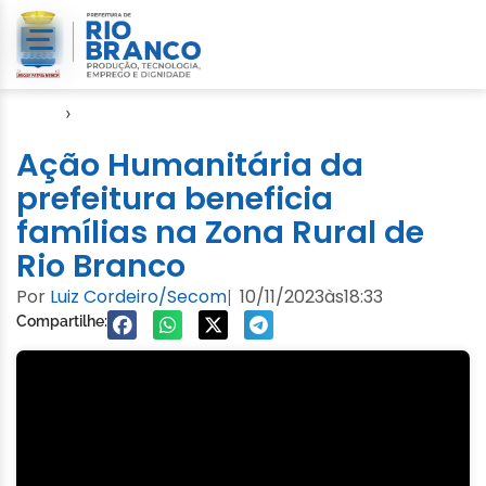
Início
›
Defesa Civil
Ação Humanitária da
prefeitura beneficia
famílias na Zona Rural de
Rio Branco
Por
Luiz Cordeiro/Secom
10/11/2023
às
18:33
|
Compartilhe: