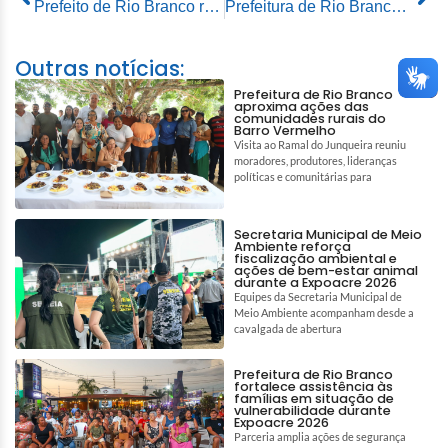
Prefeito de Rio Branco reúne prefeitos dos municípios acreanos em encontro com bancada federal na Amac
Prefeitura de Rio Branco beneficia 110 famílias nas comunidades do Espalha e Riozinho do Rola com sacolões, kits higiene e colchões
Outras notícias:
Prefeitura de Rio Branco
aproxima ações das
comunidades rurais do
Barro Vermelho
Visita ao Ramal do Junqueira reuniu
moradores, produtores, lideranças
políticas e comunitárias para
Secretaria Municipal de Meio
Ambiente reforça
fiscalização ambiental e
ações de bem-estar animal
durante a Expoacre 2026
Equipes da Secretaria Municipal de
Meio Ambiente acompanham desde a
cavalgada de abertura
Prefeitura de Rio Branco
fortalece assistência às
famílias em situação de
vulnerabilidade durante
Expoacre 2026
Parceria amplia ações de segurança