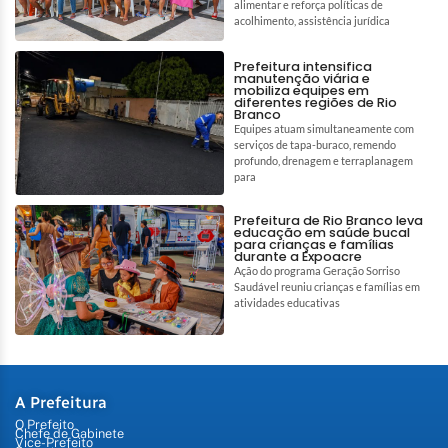
alimentar e reforça políticas de
acolhimento, assistência jurídica
Prefeitura intensifica
manutenção viária e
mobiliza equipes em
diferentes regiões de Rio
Branco
Equipes atuam simultaneamente com
serviços de tapa-buraco, remendo
profundo, drenagem e terraplanagem
para
Prefeitura de Rio Branco leva
educação em saúde bucal
para crianças e famílias
durante a Expoacre
Ação do programa Geração Sorriso
Saudável reuniu crianças e famílias em
atividades educativas
A Prefeitura
O Prefeito
Chefe de Gabinete
Vice-Prefeito