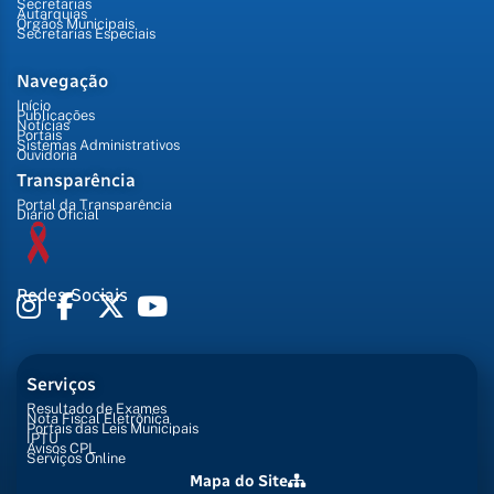
Secretarias
Autarquias
Órgãos Municipais
Secretarias Especiais
Navegação
Início
Publicações
Notícias
Portais
Sistemas Administrativos
Ouvidoria
Transparência
Portal da Transparência
Diário Oficial
Redes Sociais
Serviços
Resultado de Exames
Nota Fiscal Eletrônica
Portais das Leis Municipais
IPTU
Avisos CPL
Serviços Online
Mapa do Site