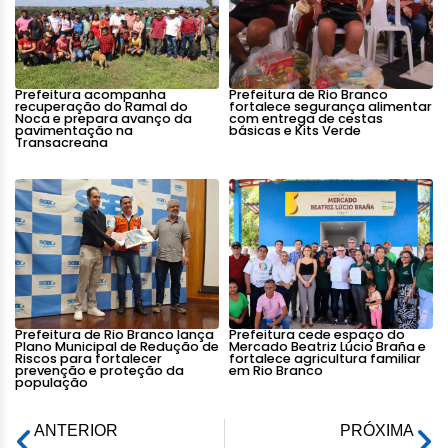
Prefeitura acompanha
Prefeitura de Rio Branco
recuperação do Ramal do
fortalece segurança alimentar
Noca e prepara avanço da
com entrega de cestas
pavimentação na
básicas e Kits Verde
Transacreana
Prefeitura de Rio Branco lança
Prefeitura cede espaço do
Plano Municipal de Redução de
Mercado Beatriz Lúcio Braña e
Riscos para fortalecer
fortalece agricultura familiar
prevenção e proteção da
em Rio Branco
população
ANTERIOR
PRÓXIMA