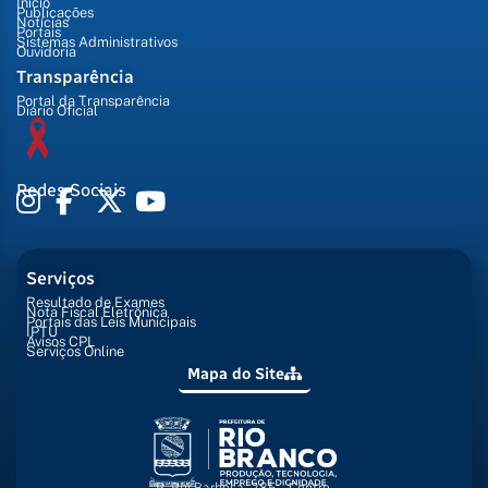
Início
Publicações
Notícias
Portais
Sistemas Administrativos
Ouvidoria
Transparência
Portal da Transparência
Diário Oficial
Redes Sociais
Serviços
Resultado de Exames
Nota Fiscal Eletrônica
Portais das Leis Municipais
IPTU
Avisos CPL
Serviços Online
Mapa do Site
R. Rui Barbosa, 285 - Centro,