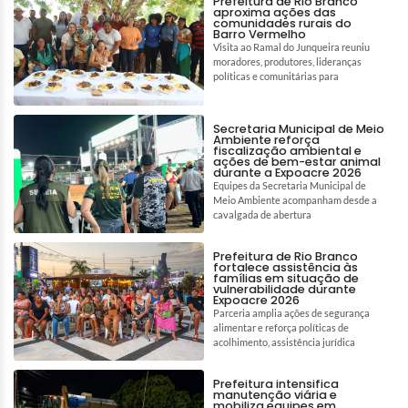
Prefeitura de Rio Branco
aproxima ações das
comunidades rurais do
Barro Vermelho
Visita ao Ramal do Junqueira reuniu
moradores, produtores, lideranças
políticas e comunitárias para
Secretaria Municipal de Meio
Ambiente reforça
fiscalização ambiental e
ações de bem-estar animal
durante a Expoacre 2026
Equipes da Secretaria Municipal de
Meio Ambiente acompanham desde a
cavalgada de abertura
Prefeitura de Rio Branco
fortalece assistência às
famílias em situação de
vulnerabilidade durante
Expoacre 2026
Parceria amplia ações de segurança
alimentar e reforça políticas de
acolhimento, assistência jurídica
Prefeitura intensifica
manutenção viária e
mobiliza equipes em