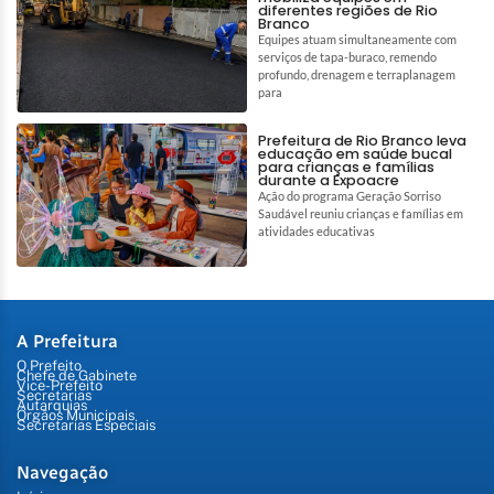
diferentes regiões de Rio
Branco
Equipes atuam simultaneamente com
serviços de tapa-buraco, remendo
profundo, drenagem e terraplanagem
para
Prefeitura de Rio Branco leva
educação em saúde bucal
para crianças e famílias
durante a Expoacre
Ação do programa Geração Sorriso
Saudável reuniu crianças e famílias em
atividades educativas
A Prefeitura
O Prefeito
Chefe de Gabinete
Vice-Prefeito
Secretarias
Autarquias
Órgãos Municipais
Secretarias Especiais
Navegação