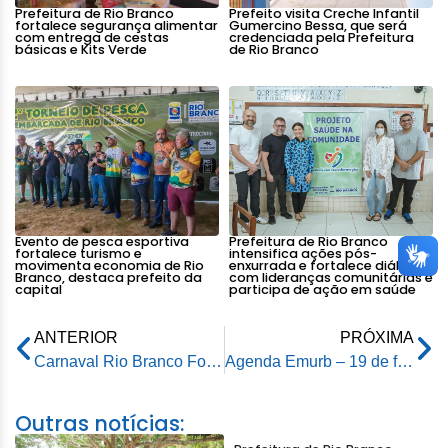
Prefeitura de Rio Branco
Prefeito visita Creche Infantil
fortalece segurança alimentar
Gumercino Bessa, que será
com entrega de cestas
credenciada pela Prefeitura
básicas e Kits Verde
de Rio Branco
Evento de pesca esportiva
Prefeitura de Rio Branco
fortalece turismo e
intensifica ações pós-
movimenta economia de Rio
enxurrada e fortalece diálogo
Branco, destaca prefeito da
com lideranças comunitárias e
capital
participa de ação em saúde
ANTERIOR
PRÓXIMA
Carnaval Rio Branco Folia, Tradição e Alegria é sucesso e recebe aprovação da população
Agenda Emurb – 19 de fevereiro de 2026
Outras notícias: