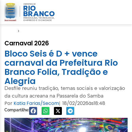
Início
›
Carnaval 2026
Carnaval 2026
Bloco Seis é D + vence
carnaval da Prefeitura Rio
Branco Folia, Tradição e
Alegria
Desfile reuniu tradição, temas sociais e valorização
da cultura acreana na Passarela do Samba
Por
Katia Farias/Secom
18/02/2026
às
18:48
|
Compartilhe: