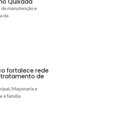
no Quixadá
s de manutenção e
ia da
co fortalece rede
r tratamento de
cipal, Maçonaria e
e à família