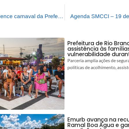
Bloco Seis é D + vence carnaval da Prefeitura Rio Branco Folia, Tradição e Alegria
Agenda SMCCI – 19 de 
Prefeitura de Rio Bran
assistência às famíli
vulnerabilidade duran
Parceria amplia ações de segur
políticas de acolhimento, assist
Emurb avança na rec
Ramal Boa Água e ga