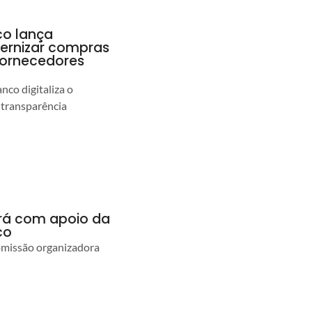
co lança
ernizar compras
 fornecedores
co digitaliza o
 transparência
ará com apoio da
co
comissão organizadora