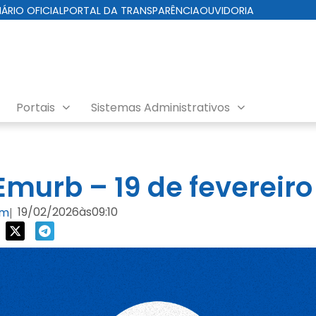
IÁRIO OFICIAL
PORTAL DA TRANSPARÊNCIA
OUVIDORIA
Portais
Sistemas Administrativos
nda EMURB
murb – 19 de fevereiro
19/02/2026
às
09:10
om
|