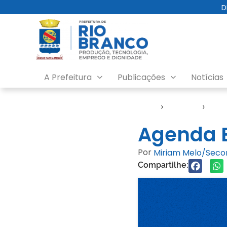
D
A Prefeitura
Publicações
Notícias
Início
›
Agendas
›
Age
Agenda E
Por
Miriam Melo/Sec
Compartilhe: