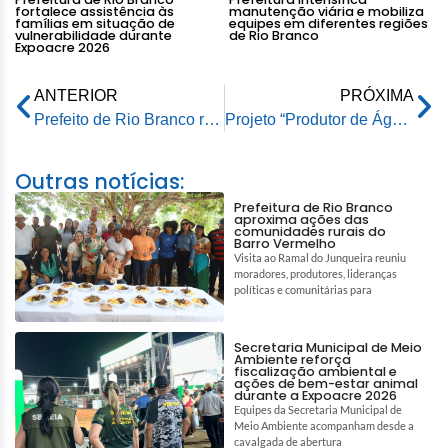
fortalece assistência às
manutenção viária e mobiliza
famílias em situação de
equipes em diferentes regiões
vulnerabilidade durante
de Rio Branco
Expoacre 2026
ANTERIOR
PRÓXIMA
Prefeito de Rio Branco recebe superintendente da CGU e apoia a realização do projeto Integridade Itinerante
Projeto “Produtor de Água” avança em agenda nacional com participação da Prefeitura de Rio Branco
Outras notícias:
Prefeitura de Rio Branco
aproxima ações das
comunidades rurais do
Barro Vermelho
Visita ao Ramal do Junqueira reuniu
moradores, produtores, lideranças
políticas e comunitárias para
Secretaria Municipal de Meio
Ambiente reforça
fiscalização ambiental e
ações de bem-estar animal
durante a Expoacre 2026
Equipes da Secretaria Municipal de
Meio Ambiente acompanham desde a
cavalgada de abertura