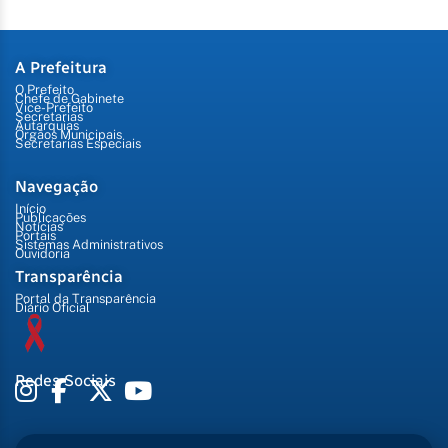
A Prefeitura
O Prefeito
Chefe de Gabinete
Vice-Prefeito
Secretarias
Autarquias
Órgãos Municipais
Secretarias Especiais
Navegação
Início
Publicações
Notícias
Portais
Sistemas Administrativos
Ouvidoria
Transparência
Portal da Transparência
Diário Oficial
Redes Sociais