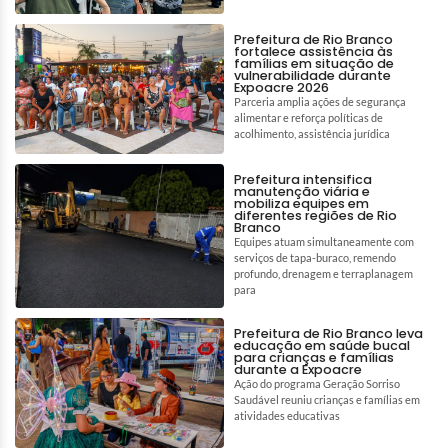
Prefeitura de Rio Branco
fortalece assistência às
famílias em situação de
vulnerabilidade durante
Expoacre 2026
Parceria amplia ações de segurança
alimentar e reforça políticas de
acolhimento, assistência jurídica
Prefeitura intensifica
manutenção viária e
mobiliza equipes em
diferentes regiões de Rio
Branco
Equipes atuam simultaneamente com
serviços de tapa-buraco, remendo
profundo, drenagem e terraplanagem
para
Prefeitura de Rio Branco leva
educação em saúde bucal
para crianças e famílias
durante a Expoacre
Ação do programa Geração Sorriso
Saudável reuniu crianças e famílias em
atividades educativas