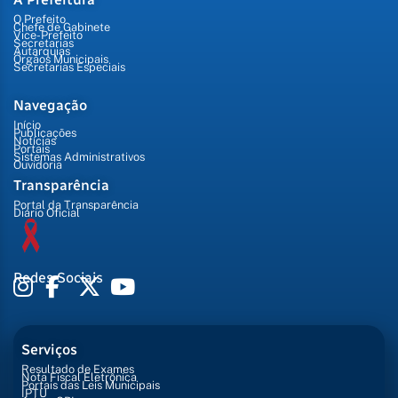
O Prefeito
Chefe de Gabinete
Vice-Prefeito
Secretarias
Autarquias
Órgãos Municipais
Secretarias Especiais
Navegação
Início
Publicações
Notícias
Portais
Sistemas Administrativos
Ouvidoria
Transparência
Portal da Transparência
Diário Oficial
Redes Sociais
Serviços
Resultado de Exames
Nota Fiscal Eletrônica
Portais das Leis Municipais
IPTU