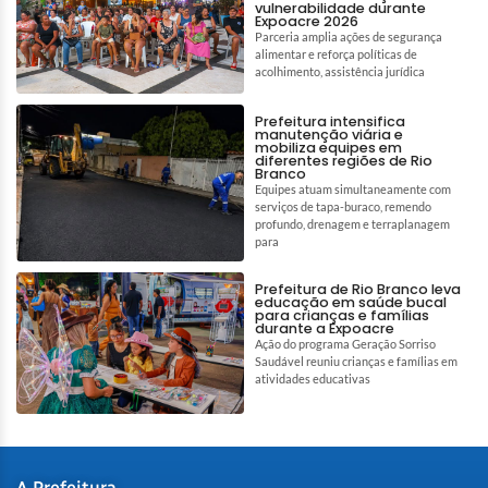
vulnerabilidade durante
Expoacre 2026
Parceria amplia ações de segurança
alimentar e reforça políticas de
acolhimento, assistência jurídica
Prefeitura intensifica
manutenção viária e
mobiliza equipes em
diferentes regiões de Rio
Branco
Equipes atuam simultaneamente com
serviços de tapa-buraco, remendo
profundo, drenagem e terraplanagem
para
Prefeitura de Rio Branco leva
educação em saúde bucal
para crianças e famílias
durante a Expoacre
Ação do programa Geração Sorriso
Saudável reuniu crianças e famílias em
atividades educativas
A Prefeitura