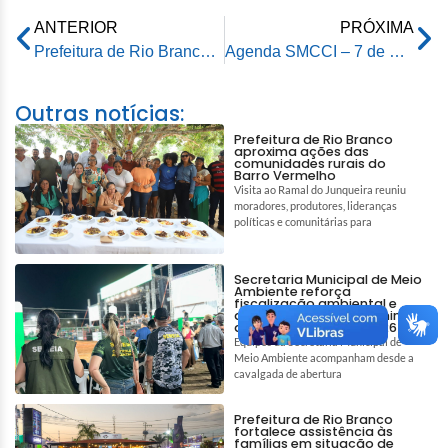
ANTERIOR
PRÓXIMA
Prefeitura de Rio Branco entrega pavimentação no Bahia Velha e anuncia nova frente de trabalho na Rua 13 de Junho
Agenda SMCCI – 7 de maio de 2026
Outras notícias:
Prefeitura de Rio Branco
aproxima ações das
comunidades rurais do
Barro Vermelho
Visita ao Ramal do Junqueira reuniu
moradores, produtores, lideranças
políticas e comunitárias para
Secretaria Municipal de Meio
Ambiente reforça
fiscalização ambiental e
ações de bem-estar animal
durante a Expoacre 2026
Equipes da Secretaria Municipal de
Meio Ambiente acompanham desde a
cavalgada de abertura
Prefeitura de Rio Branco
fortalece assistência às
famílias em situação de