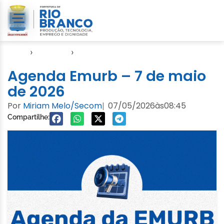
Início
›
Agendas
›
Agenda EMURB
Agenda Emurb – 7 de maio
de 2026
Por
Miriam Melo/Secom
07/05/2026
às
08:45
|
Compartilhe: