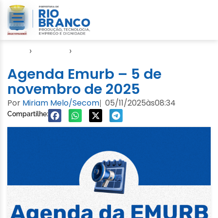
Início
›
Agendas
›
Agenda EMURB
Agenda Emurb – 5 de
novembro de 2025
Por
Miriam Melo/Secom
05/11/2025
às
08:34
|
Compartilhe: