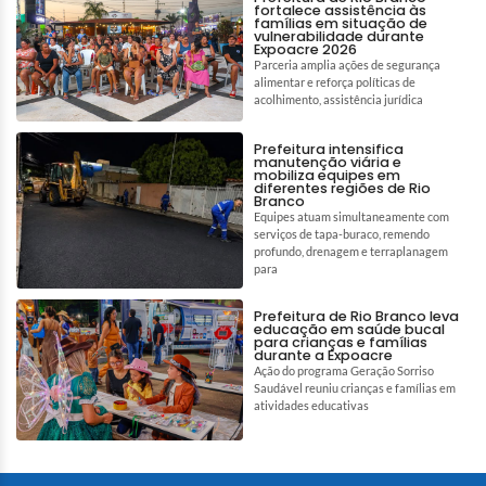
fortalece assistência às
famílias em situação de
vulnerabilidade durante
Expoacre 2026
Parceria amplia ações de segurança
alimentar e reforça políticas de
acolhimento, assistência jurídica
Prefeitura intensifica
manutenção viária e
mobiliza equipes em
diferentes regiões de Rio
Branco
Equipes atuam simultaneamente com
serviços de tapa-buraco, remendo
profundo, drenagem e terraplanagem
para
Prefeitura de Rio Branco leva
educação em saúde bucal
para crianças e famílias
durante a Expoacre
Ação do programa Geração Sorriso
Saudável reuniu crianças e famílias em
atividades educativas