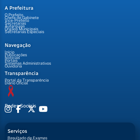
A Prefeitura
O Prefeito
Chefe de Gabinete
Vice-Prefeito
Secretarias
Autarquias
Órgãos Municipais
Secretarias Especiais
Navegação
Início
Publicações
Notícias
Portais
Sistemas Administrativos
Ouvidoria
Transparência
Portal da Transparência
Diário Oficial
Redes Sociais
Serviços
Resultado de Exames