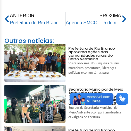
ANTERIOR
PRÓXIMA
Prefeitura de Rio Branco incentiva descarte consciente de resíduos no Ecoponto do Tucumã
Agenda SMCCI – 5 de novembro de 2025
Outras notícias:
Prefeitura de Rio Branco
aproxima ações das
comunidades rurais do
Barro Vermelho
Visita ao Ramal do Junqueira reuniu
moradores, produtores, lideranças
políticas e comunitárias para
Secretaria Municipal de Meio
Ambiente reforça
fiscalização ambiental e
ações de bem-estar animal
durante a Expoacre 2026
Equipes da Secretaria Municipal de
Meio Ambiente acompanham desde a
cavalgada de abertura
Prefeitura de Rio Branco