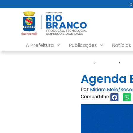
D
A Prefeitura
Publicações
Notícias
Início
›
Agendas
›
Age
Agenda E
Por
Miriam Melo/Sec
Compartilhe: