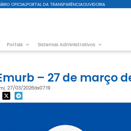
IÁRIO OFICIAL
PORTAL DA TRANSPARÊNCIA
OUVIDORIA
Portais
Sistemas Administrativos
nda EMURB
murb – 27 de março d
27/03/2026
às
07:19
om
|