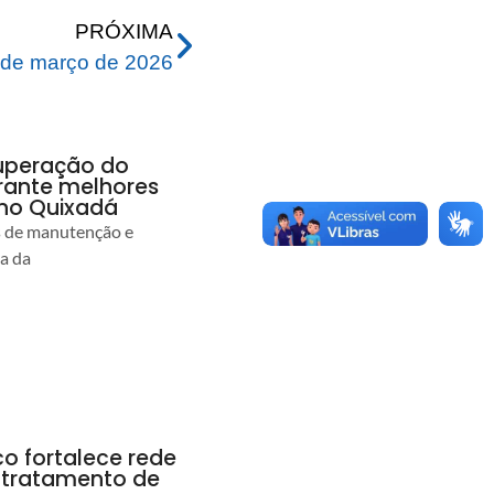
PRÓXIMA
de março de 2026
uperação do
rante melhores
no Quixadá
s de manutenção e
ia da
co fortalece rede
r tratamento de