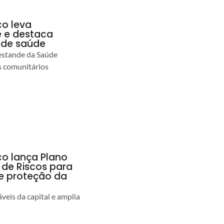
co leva
 e destaca
 de saúde
estande da Saúde
s comunitários
co lança Plano
 de Riscos para
 e proteção da
veis da capital e amplia