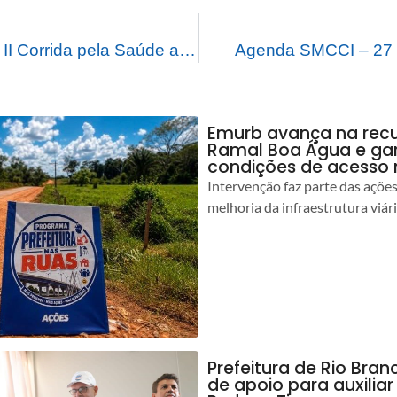
Entrega de kits da II Corrida pela Saúde acontece nesta sexta-feira (27), na Praça da Revolução
Agenda SMCCI – 27 
Emurb avança na rec
Ramal Boa Água e ga
condições de acesso 
Intervenção faz parte das açõe
melhoria da infraestrutura viár
Prefeitura de Rio Bran
de apoio para auxilia