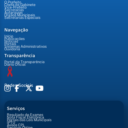
O Prefeito
Chefe de Gabinete
Vice-Prefeito
Secretarias
Autarquias
Órgãos Municipais
Secretarias Especiais
Navegação
Início
Publicações
Notícias
Portais
Sistemas Administrativos
Ouvidoria
Transparência
Portal da Transparência
Diário Oficial
Redes Sociais
Serviços
Resultado de Exames
Nota Fiscal Eletrônica
Portais das Leis Municipais
IPTU
Avisos CPL
Serviços Online