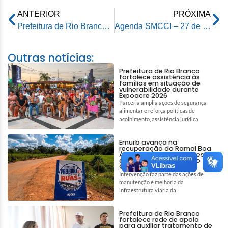
ANTERIOR
PRÓXIMA
Prefeitura de Rio Branco promove grande ação de proteção animal com 936 vacinas e 30 adoções
Agenda SMCCI – 27 de abril de 2026
Outras notícias:
Prefeitura de Rio Branco
fortalece assistência às
famílias em situação de
vulnerabilidade durante
Expoacre 2026
Parceria amplia ações de segurança
alimentar e reforça políticas de
acolhimento, assistência jurídica
Emurb avança na
recuperação do Ramal Boa
Água e garante melhores
condições de acesso no
Quixadá
Intervenção faz parte das ações de
manutenção e melhoria da
infraestrutura viária da
Prefeitura de Rio Branco
fortalece rede de apoio
para auxiliar tratamento de