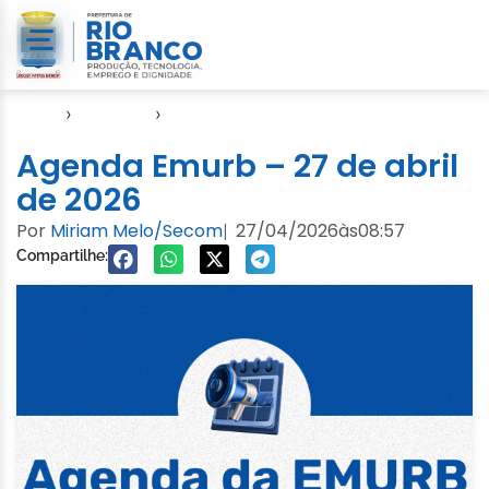
Início
›
Agendas
›
Agenda EMURB
Agenda Emurb – 27 de abril
de 2026
Por
Miriam Melo/Secom
27/04/2026
às
08:57
|
Compartilhe: