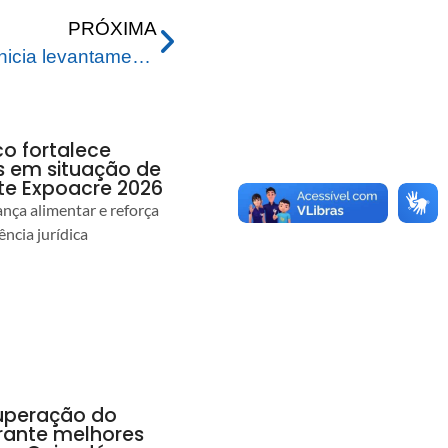
PRÓXIMA
Prefeitura de Rio Branco inicia levantamento de famílias atingidas por enxurrada na Baixada da Sobral e anuncia auxílio “Cartão do Bem”
co fortalece
as em situação de
te Expoacre 2026
ança alimentar e reforça
ência jurídica
uperação do
rante melhores