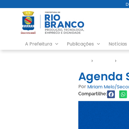
D
A Prefeitura
Publicações
Notícias
Início
›
Agendas
›
Agen
Agenda S
Por
Miriam Melo/Sec
Compartilhe: