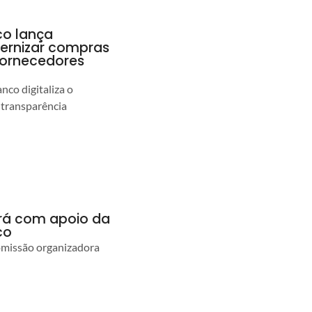
co lança
ernizar compras
 fornecedores
co digitaliza o
 transparência
ará com apoio da
co
comissão organizadora