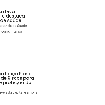
co leva
 e destaca
 de saúde
estande da Saúde
s comunitários
co lança Plano
 de Riscos para
 e proteção da
veis da capital e amplia