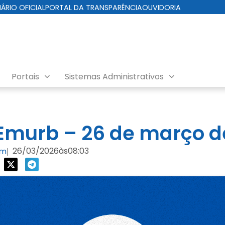
IÁRIO OFICIAL
PORTAL DA TRANSPARÊNCIA
OUVIDORIA
Portais
Sistemas Administrativos
nda EMURB
murb – 26 de março d
26/03/2026
às
08:03
om
|