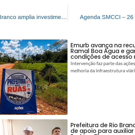
Prefeitura de Rio Branco amplia investimentos e garante revitalização de três praças com o mesmo recurso
Agenda SMCCI – 26 
Emurb avança na rec
Ramal Boa Água e ga
condições de acesso 
Intervenção faz parte das açõe
melhoria da infraestrutura viár
Prefeitura de Rio Bran
de apoio para auxilia