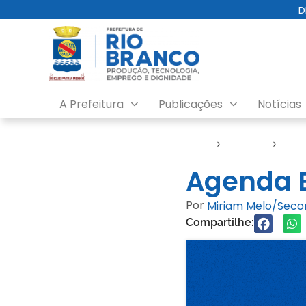
D
A Prefeitura
Publicações
Notícias
Início
›
Agendas
›
Age
Agenda E
Por
Miriam Melo/Sec
Compartilhe: