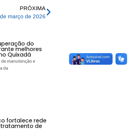
PRÓXIMA
de março de 2026
uperação do
rante melhores
no Quixadá
s de manutenção e
ia da
co fortalece rede
r tratamento de