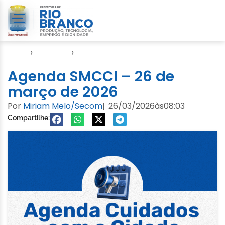
Início
›
Agendas
›
Agenda Cuidados com a Cidade
Agenda SMCCI – 26 de
março de 2026
Por
Miriam Melo/Secom
26/03/2026
às
08:03
|
Compartilhe: