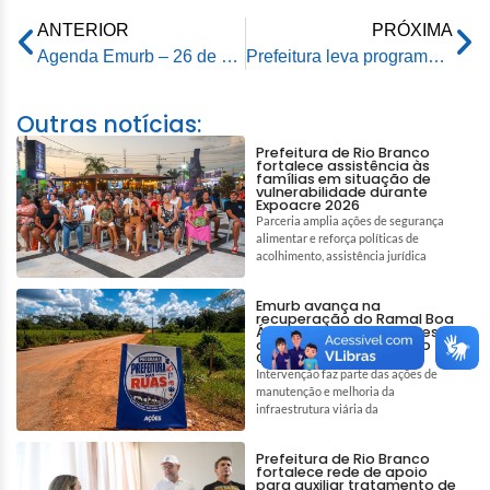
ANTERIOR
PRÓXIMA
Agenda Emurb – 26 de março de 2026
Prefeitura leva programa de combate ao tabagismo à empresa Solar Coca-Cola
Outras notícias:
Prefeitura de Rio Branco
fortalece assistência às
famílias em situação de
vulnerabilidade durante
Expoacre 2026
Parceria amplia ações de segurança
alimentar e reforça políticas de
acolhimento, assistência jurídica
Emurb avança na
recuperação do Ramal Boa
Água e garante melhores
condições de acesso no
Quixadá
Intervenção faz parte das ações de
manutenção e melhoria da
infraestrutura viária da
Prefeitura de Rio Branco
fortalece rede de apoio
para auxiliar tratamento de