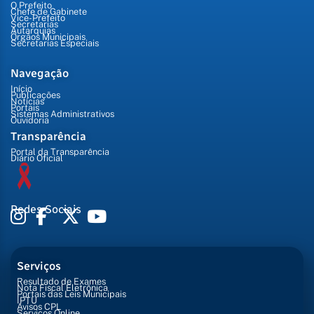
O Prefeito
Chefe de Gabinete
Vice-Prefeito
Secretarias
Autarquias
Órgãos Municipais
Secretarias Especiais
Navegação
Início
Publicações
Notícias
Portais
Sistemas Administrativos
Ouvidoria
Transparência
Portal da Transparência
Diário Oficial
Redes Sociais
Serviços
Resultado de Exames
Nota Fiscal Eletrônica
Portais das Leis Municipais
IPTU
Avisos CPL
Serviços Online