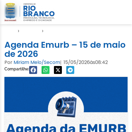
Início
›
Agendas
›
Agenda EMURB
Agenda Emurb – 15 de maio
de 2026
Por
Miriam Melo/Secom
15/05/2026
às
08:42
|
Compartilhe: