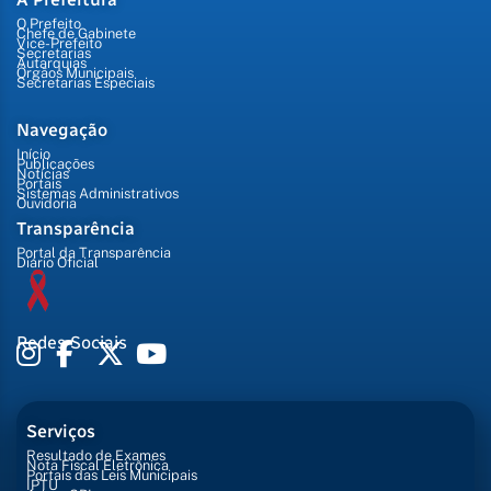
O Prefeito
Chefe de Gabinete
Vice-Prefeito
Secretarias
Autarquias
Órgãos Municipais
Secretarias Especiais
Navegação
Início
Publicações
Notícias
Portais
Sistemas Administrativos
Ouvidoria
Transparência
Portal da Transparência
Diário Oficial
Redes Sociais
Serviços
Resultado de Exames
Nota Fiscal Eletrônica
Portais das Leis Municipais
IPTU