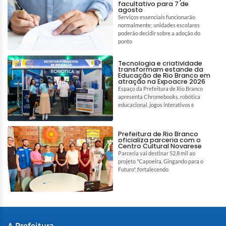
facultativo para 7 de
agosto
Serviços essenciais funcionarão
normalmente; unidades escolares
poderão decidir sobre a adoção do
ponto
Tecnologia e criatividade
transformam estande da
Educação de Rio Branco em
atração na Expoacre 2026
Espaço da Prefeitura de Rio Branco
apresenta Chromebooks, robótica
educacional, jogos interativos e
Prefeitura de Rio Branco
oficializa parceria com o
Centro Cultural Novarese
Parceria vai destinar 52,8 mil ao
projeto "Capoeira, Gingando para o
Futuro", fortalecendo
A Prefeitura