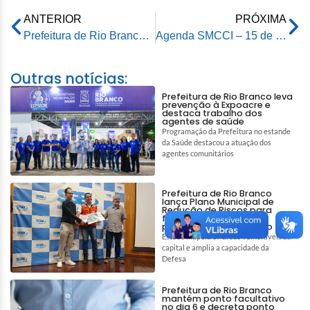
ANTERIOR
PRÓXIMA
Prefeitura de Rio Branco retira mais de 50 toneladas de entulhos durante ação de limpeza em imóvel
Agenda SMCCI – 15 de maio de 2026
Outras notícias:
Prefeitura de Rio Branco leva
prevenção à Expoacre e
destaca trabalho dos
agentes de saúde
Programação da Prefeitura no estande
da Saúde destacou a atuação dos
agentes comunitários
Prefeitura de Rio Branco
lança Plano Municipal de
Redução de Riscos para
fortalecer prevenção e
proteção da população
Estudo mapeia 87 áreas vulneráveis da
capital e amplia a capacidade da
Defesa
Prefeitura de Rio Branco
mantém ponto facultativo
no dia 6 e decreta ponto