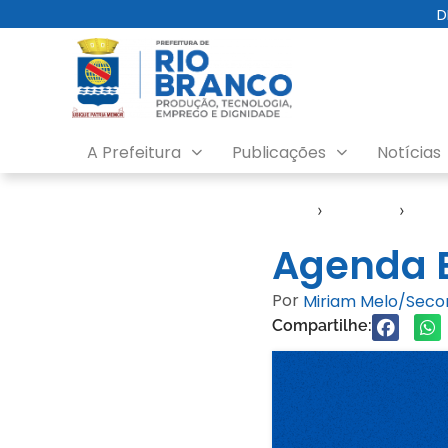
D
A Prefeitura
Publicações
Notícias
Início
›
Agendas
›
Age
Agenda E
Por
Miriam Melo/Sec
Compartilhe: