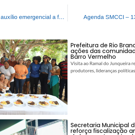
Prefeitura garante auxílio emergencial a famílias atingidas por enxurradas e reforça apoio ao esporte
Agenda SMCCI – 13
Prefeitura de Rio Bra
ações das comunidade
Barro Vermelho
Visita ao Ramal do Junqueira r
produtores, lideranças política
Secretaria Municipal 
reforça fiscalização 