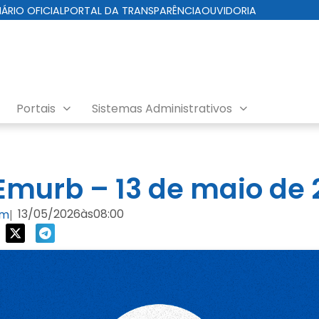
IÁRIO OFICIAL
PORTAL DA TRANSPARÊNCIA
OUVIDORIA
Portais
Sistemas Administrativos
nda EMURB
murb – 13 de maio de 
13/05/2026
às
08:00
om
|