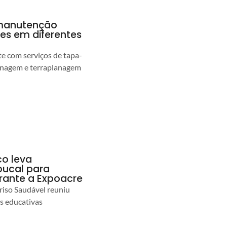
a manutenção
pes em diferentes
 com serviços de tapa-
enagem e terraplanagem
co leva
ucal para
urante a Expoacre
iso Saudável reuniu
es educativas