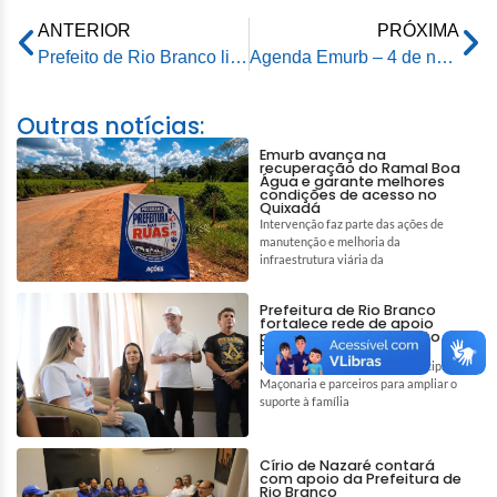
ANTERIOR
PRÓXIMA
Prefeito de Rio Branco lidera comitiva de prefeitos em reunião com bancada federal do Acre em Brasília
Agenda Emurb – 4 de novembro de 2025
Outras notícias:
Emurb avança na
recuperação do Ramal Boa
Água e garante melhores
condições de acesso no
Quixadá
Intervenção faz parte das ações de
manutenção e melhoria da
infraestrutura viária da
Prefeitura de Rio Branco
fortalece rede de apoio
para auxiliar tratamento de
Pedro e Tiago
Mobilização reúne gestão municipal,
Maçonaria e parceiros para ampliar o
suporte à família
Círio de Nazaré contará
com apoio da Prefeitura de
Rio Branco