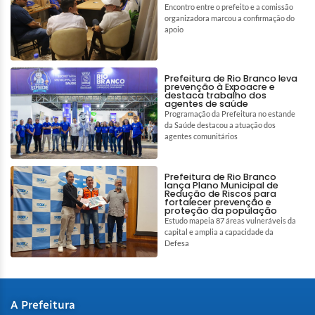
Encontro entre o prefeito e a comissão
organizadora marcou a confirmação do
apoio
Prefeitura de Rio Branco leva
prevenção à Expoacre e
destaca trabalho dos
agentes de saúde
Programação da Prefeitura no estande
da Saúde destacou a atuação dos
agentes comunitários
Prefeitura de Rio Branco
lança Plano Municipal de
Redução de Riscos para
fortalecer prevenção e
proteção da população
Estudo mapeia 87 áreas vulneráveis da
capital e amplia a capacidade da
Defesa
A Prefeitura