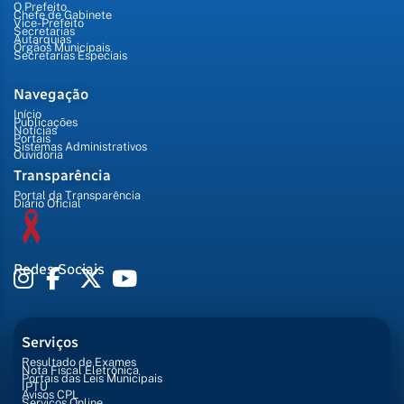
O Prefeito
Chefe de Gabinete
Vice-Prefeito
Secretarias
Autarquias
Órgãos Municipais
Secretarias Especiais
Navegação
Início
Publicações
Notícias
Portais
Sistemas Administrativos
Ouvidoria
Transparência
Portal da Transparência
Diário Oficial
Redes Sociais
Serviços
Resultado de Exames
Nota Fiscal Eletrônica
Portais das Leis Municipais
IPTU
Avisos CPL
Serviços Online