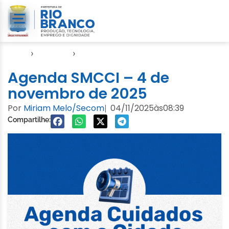
Início
›
Agendas
›
Agenda Cuidados com a Cidade
Agenda SMCCI – 4 de
novembro de 2025
Por
Miriam Melo/Secom
04/11/2025
às
08:39
|
Compartilhe: