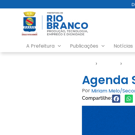
D
A Prefeitura
Publicações
Notícias
Início
›
Agendas
›
Agen
Agenda 
Por
Miriam Melo/Sec
Compartilhe: