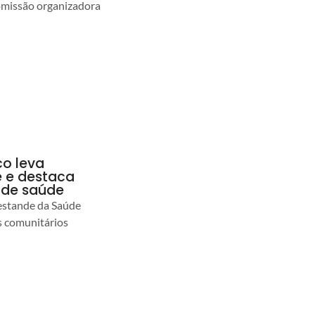
comissão organizadora
co leva
 e destaca
 de saúde
estande da Saúde
s comunitários