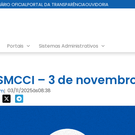
IÁRIO OFICIAL
PORTAL DA TRANSPARÊNCIA
OUVIDORIA
Portais
Sistemas Administrativos
da Cuidados com a Cidade
SMCCI – 3 de novembro
03/11/2025
às
08:38
om
|