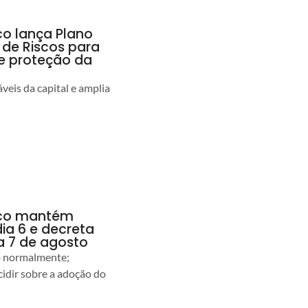
co lança Plano
 de Riscos para
 e proteção da
veis da capital e amplia
anco mantém
dia 6 e decreta
a 7 de agosto
ão normalmente;
idir sobre a adoção do