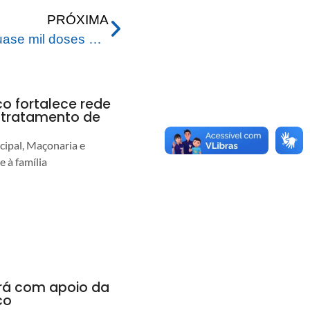
PRÓXIMA
Saúde municipal aplica quase mil doses de vacinas no Dia D da Campanha de Multivacinação
co fortalece rede
r tratamento de
cipal, Maçonaria e
e à família
ará com apoio da
co