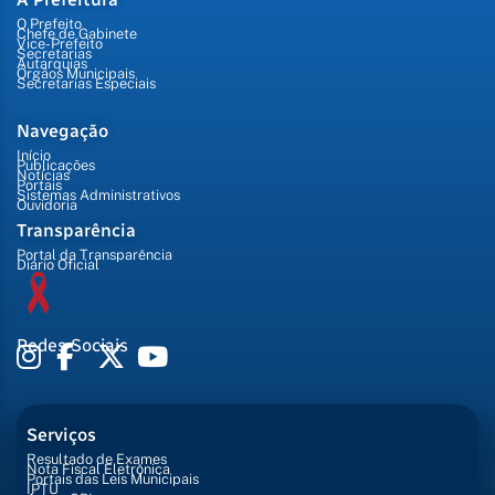
O Prefeito
Chefe de Gabinete
Vice-Prefeito
Secretarias
Autarquias
Órgãos Municipais
Secretarias Especiais
Navegação
Início
Publicações
Notícias
Portais
Sistemas Administrativos
Ouvidoria
Transparência
Portal da Transparência
Diário Oficial
Redes Sociais
Serviços
Resultado de Exames
Nota Fiscal Eletrônica
Portais das Leis Municipais
IPTU