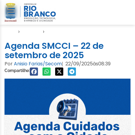
Início
›
Agendas
›
Agenda Cuidados com a Cidade
Agenda SMCCI – 22 de
setembro de 2025
Por
Anisio Farias/Secom
22/09/2025
às
08:39
|
Compartilhe: