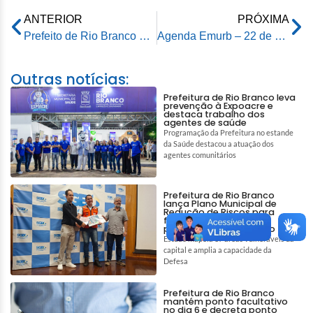
ANTERIOR
PRÓXIMA
Prefeito de Rio Branco prestigia final do Campeonato da Imprensa
Agenda Emurb – 22 de setembro de 2025
Outras notícias:
Prefeitura de Rio Branco leva
prevenção à Expoacre e
destaca trabalho dos
agentes de saúde
Programação da Prefeitura no estande
da Saúde destacou a atuação dos
agentes comunitários
Prefeitura de Rio Branco
lança Plano Municipal de
Redução de Riscos para
fortalecer prevenção e
proteção da população
Estudo mapeia 87 áreas vulneráveis da
capital e amplia a capacidade da
Defesa
Prefeitura de Rio Branco
mantém ponto facultativo
no dia 6 e decreta ponto