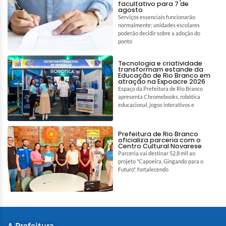
facultativo para 7 de
agosto
Serviços essenciais funcionarão
normalmente; unidades escolares
poderão decidir sobre a adoção do
ponto
Tecnologia e criatividade
transformam estande da
Educação de Rio Branco em
atração na Expoacre 2026
Espaço da Prefeitura de Rio Branco
apresenta Chromebooks, robótica
educacional, jogos interativos e
Prefeitura de Rio Branco
oficializa parceria com o
Centro Cultural Novarese
Parceria vai destinar 52,8 mil ao
projeto "Capoeira, Gingando para o
Futuro", fortalecendo
A Prefeitura