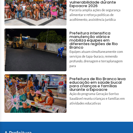
vulnerabilidade durante
Expoacre 2026
Parceria amplia ações de segurança
alimentar e reforça políticas de
acolhimento, assistência jurídica
Prefeitura intensifica
manutenção viária e
mobiliza equipes em
diferentes regiões de Rio
Branco
Equipes atuam simultaneamente com
serviços de tapa-buraco, remendo
profundo, drenagem e terraplanagem
para
Prefeitura de Rio Branco leva
educação em saúde bucal
para crianças e famílias
durante a Expoacre
Ação do programa Geração Sorriso
Saudável reuniu crianças e famílias em
atividades educativas
A Prefeitura