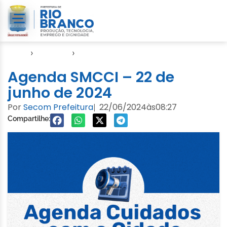
Início
›
Agendas
›
Agenda Cuidados com a Cidade
Agenda SMCCI – 22 de
junho de 2024
Por
Secom Prefeitura
22/06/2024
às
08:27
|
Compartilhe: