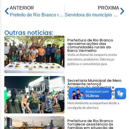
ANTERIOR
PRÓXIMA
Prefeito de Rio Branco recebe reitor da Catedral e garante apoio ao Círio de Nazaré
Servidora do município de Rio Branco participa como co-autora do livro Mulheres na Gastronomia
Outras notícias:
Prefeitura de Rio Branco
aproxima ações das
comunidades rurais do
Barro Vermelho
Visita ao Ramal do Junqueira reuniu
moradores, produtores, lideranças
políticas e comunitárias para
Secretaria Municipal de Meio
Ambiente reforça
fiscalização ambiental e
ações de bem-estar animal
durante a Expoacre 2026
Equipes da Secretaria Municipal de
Meio Ambiente acompanham desde a
cavalgada de abertura
Prefeitura de Rio Branco
fortalece assistência às
famílias em situação de