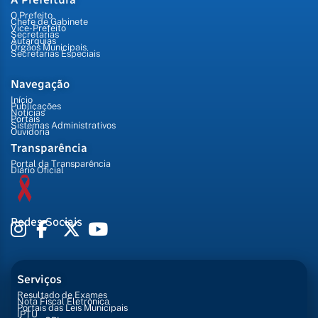
O Prefeito
Chefe de Gabinete
Vice-Prefeito
Secretarias
Autarquias
Órgãos Municipais
Secretarias Especiais
Navegação
Início
Publicações
Notícias
Portais
Sistemas Administrativos
Ouvidoria
Transparência
Portal da Transparência
Diário Oficial
Redes Sociais
Serviços
Resultado de Exames
Nota Fiscal Eletrônica
Portais das Leis Municipais
IPTU